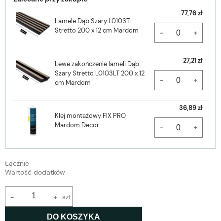
77,76 zł
Lamele Dąb Szary L0103T
Stretto 200 x 12 cm Mardom
-
+
27,21 zł
Lewe zakończenie lameli Dąb
Szary Stretto L0103LT 200 x 12
-
+
cm Mardom
36,89 zł
Klej montażowy FIX PRO
Mardom Decor
-
+
Łącznie
Wartość dodatków
-
+
szt.
DO KOSZYKA