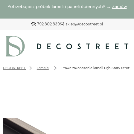
Potrzebujesz próbek lameli i paneli ściennych? →
Zamów
792 802 839
sklep@decostreet.pl
Zaloguj się
Załóż konto
DECOSTREET
Lamele
Prawe zakończenie lameli Dąb Szary Stret
Wybierz coś dla siebie z naszej aktualnej oferty lub
zaloguj się, aby przywrócić dodane produkty do listy
z poprzedniej sesji.