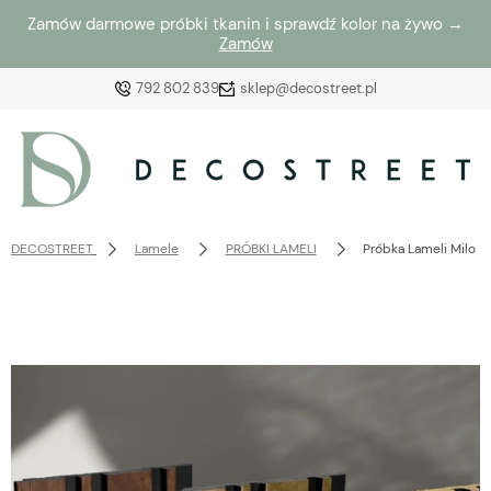
Zamów darmowe próbki tkanin i sprawdź kolor na żywo →
Zamów
792 802 839
sklep@decostreet.pl
Zaloguj się
Załóż konto
DECOSTREET
Lamele
PRÓBKI LAMELI
Próbka Lameli Milo 
Wybierz coś dla siebie z naszej aktualnej oferty lub
zaloguj się, aby przywrócić dodane produkty do listy
z poprzedniej sesji.