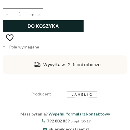
-
+
szt.
DO KOSZYKA
*
- Pole wymagane
Wysyłka w:
2-5 dni robocze
Producent:
Masz pytania?
Wypełnij formularz kontaktowy
792 802 839
pn-pt: 10-17
sklep@decostreet.pl