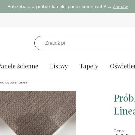
Potrzebujesz próbek lameli i paneli ściennych? →
Zamów
Panele ścienne
Listwy
Tapety
Oświetle
podłogowej Linea
Prób
Line
Cena: