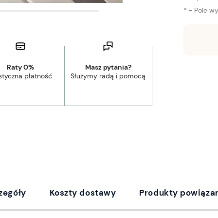
*
- Pole w
Wysyłka w:
1-3 dni robocze
Raty 0%
Masz pytania?
styczna płatność
Służymy radą i pomocą
zegóły
Koszty dostawy
Produkty powiąza