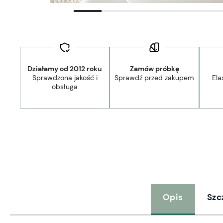
stawa:
od 15,00 zł
- Paczkomat InPost
Działamy od 2012 roku
Zamów próbkę
Sprawdzona jakość i
Sprawdź przed zakupem
Ela
obsługa
Opis
Szc