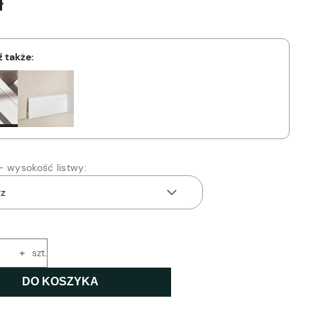
ł
 także:
- wysokość listwy:
+
szt.
DO KOSZYKA