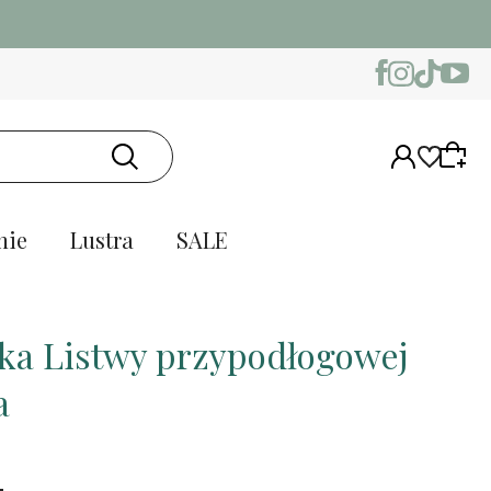
nie
Lustra
SALE
ka Listwy przypodłogowej
a