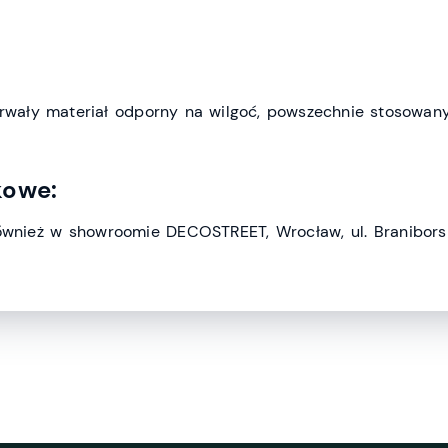
trwały materiał odporny na wilgoć, powszechnie stosowan
kowe:
ównież w showroomie DECOSTREET, Wrocław, ul. Braniborsk