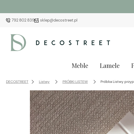
792 802 839
sklep@decostreet.pl
Meble
Lamele
DECOSTREET
Listwy
PRÓBKI LISTEW
Próbka Listwy przy