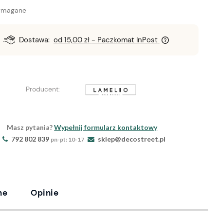
ymagane
Dostawa:
od 15,00 zł
- Paczkomat InPost
Producent:
Masz pytania?
Wypełnij formularz kontaktowy
792 802 839
sklep@decostreet.pl
pn-pt: 10-17
ne
Opinie