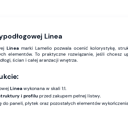
zypodłogowej Linea
wej
Linea
marki Lamelio pozwala ocenić kolorystykę, struk
ch elementów. To praktyczne rozwiązanie, jeśli chcesz up
gi, ścian i całej aranżacji wnętrza.
ukcie:
gowej
Linea
wykonana w skali 1:1.
struktury i profilu
przed zakupem pełnej listwy.
do paneli, płytek oraz pozostałych elementów wykończenia