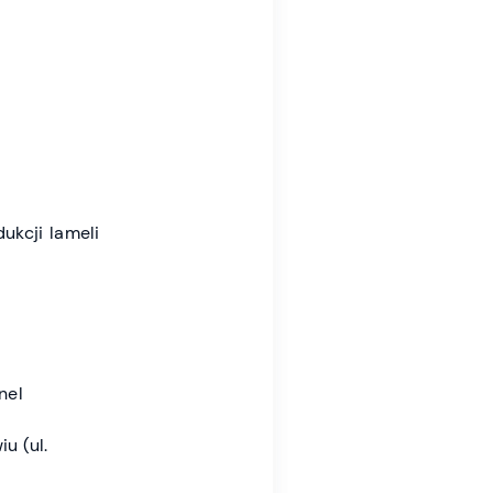
ukcji lameli
nel
u (ul.