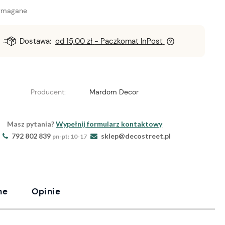
ymagane
Dostawa:
od 15,00 zł
- Paczkomat InPost
Producent:
Mardom Decor
Masz pytania?
Wypełnij formularz kontaktowy
792 802 839
sklep@decostreet.pl
pn-pt: 10-17
ne
Opinie