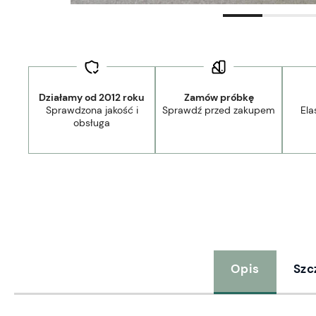
stawa:
od 15,00 zł
- Paczkomat InPost
Działamy od 2012 roku
Zamów próbkę
Sprawdzona jakość i
Sprawdź przed zakupem
Ela
obsługa
Opis
Szc