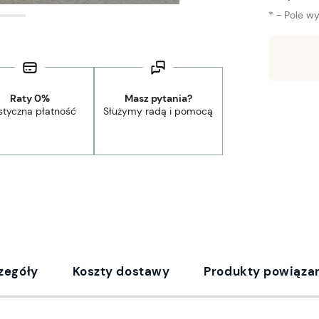
*
- Pole w
Wysyłka w:
2-5 dni robocze
Raty 0%
Masz pytania?
styczna płatność
Służymy radą i pomocą
zegóły
Koszty dostawy
Produkty powiąza