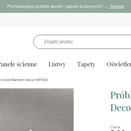
Potrzebujesz próbek lameli i paneli ściennych? →
Zamów
Panele ścienne
Listwy
Tapety
Oświetle
li Vivid Mardom Decor WP003
Prób
Dec
Cena: