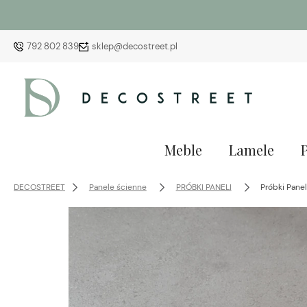
792 802 839
sklep@decostreet.pl
Meble
Lamele
DECOSTREET
Panele ścienne
PRÓBKI PANELI
Próbki Pane