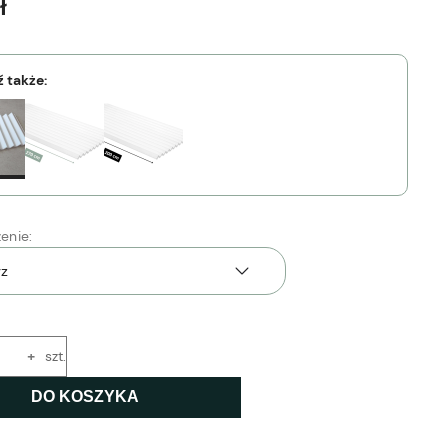
ł
 także:
enie:
+
szt.
DO KOSZYKA