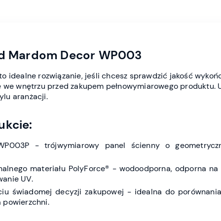
vid Mardom Decor WP003
 idealne rozwiązanie, jeśli chcesz sprawdzić jakość wykońc
ię we wnętrzu przed zakupem pełnowymiarowego produktu. U
ylu aranżacji.
ukcie:
WP003P - trójwymiarowy panel ścienny o geometrycz
nalnego materiału PolyForce® - wodoodporna, odporna na 
wanie UV.
u świadomej decyzji zakupowej - idealna do porównania
 powierzchni.