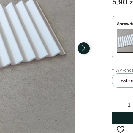
5,90 z
Sprawdź
*
Wykończ
-