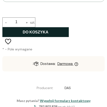
-
+
szt.
DO KOSZYKA
*
- Pole wymagane
Dostawa:
Darmowa
Producent:
DAS
Masz pytania?
Wypełnij formularz kontaktowy
792 802 839
pn-pt: 10-17