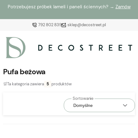
Potrzebujesz próbek lameli i paneli ściennych? →
Zamów
792 802 839
sklep@decostreet.pl
Zaloguj się
Załóż konto
Pufa beżowa
🛒
Ta kategoria zawiera
5
produktów
Wybierz coś dla siebie z naszej aktualnej oferty lub
zaloguj się, aby przywrócić dodane produkty do listy
z poprzedniej sesji.