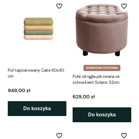
Do ulubionych
Do ulubio
DARMOWA DOSTAWA
Puf tapicerowany Cake 60x40
cm
Pufa okrągła pikowana ze
schowkiem Solano 52cm
949,00 zł
629,00 zł
Do koszyka
Do koszyka
Do ulubionych
Do ulubio