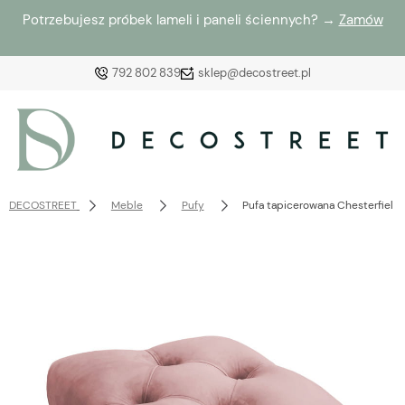
Potrzebujesz próbek lameli i paneli ściennych? →
Zamów
792 802 839
sklep@decostreet.pl
Zaloguj się
Załóż konto
DECOSTREET
Meble
Pufy
Pufa tapicerowana Chesterfield
Wybierz coś dla siebie z naszej aktualnej oferty lub
zaloguj się, aby przywrócić dodane produkty do listy
z poprzedniej sesji.