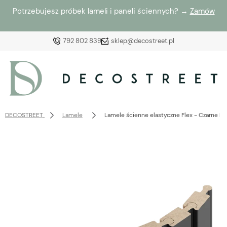
Potrzebujesz próbek lameli i paneli ściennych? →
Zamów
792 802 839
sklep@decostreet.pl
Zaloguj się
Załóż konto
DECOSTREET
Lamele
Lamele ścienne elastyczne Flex - Czarne L3
Wybierz coś dla siebie z naszej aktualnej oferty lub
zaloguj się, aby przywrócić dodane produkty do listy
z poprzedniej sesji.