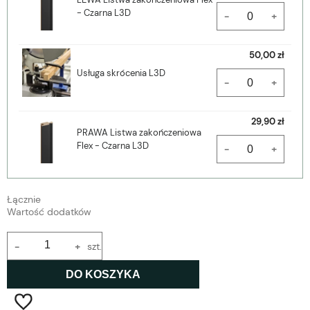
- Czarna L3D
-
+
50,00 zł
Usługa skrócenia L3D
-
+
29,90 zł
PRAWA Listwa zakończeniowa
Flex - Czarna L3D
-
+
Łącznie
Wartość dodatków
-
+
szt.
DO KOSZYKA