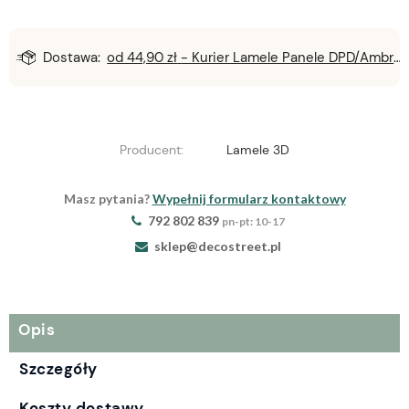
Dostawa:
od 44,90 zł
- Kurier Lamele Panele DPD/Ambro/NST
Producent:
Lamele 3D
Masz pytania?
Wypełnij formularz kontaktowy
792 802 839
pn-pt: 10-17
sklep@decostreet.pl
Opis
Szczegóły
Koszty dostawy