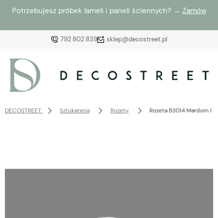
Potrzebujesz próbek lameli i paneli ściennych? →
Zamów
792 802 839
sklep@decostreet.pl
Zaloguj się
Załóż konto
DECOSTREET
Sztukateria
Rozety
Rozeta B3014 Mardom De
Wybierz coś dla siebie z naszej aktualnej oferty lub
zaloguj się, aby przywrócić dodane produkty do listy
z poprzedniej sesji.