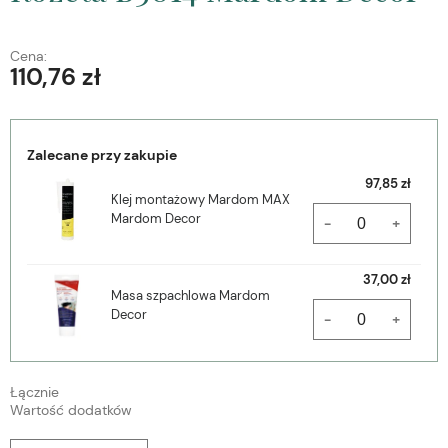
Cena:
110,76 zł
Zalecane przy zakupie
97,85 zł
Klej montażowy Mardom MAX
Mardom Decor
-
+
37,00 zł
Masa szpachlowa Mardom
Decor
-
+
Łącznie
Wartość dodatków