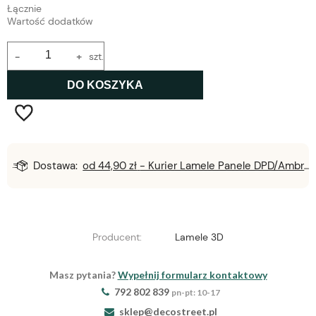
Łącznie
Wartość dodatków
-
+
szt.
DO KOSZYKA
Dostawa:
od 44,90 zł
- Kurier Lamele Panele DPD/Ambro/NST
Producent:
Lamele 3D
Masz pytania?
Wypełnij formularz kontaktowy
792 802 839
pn-pt: 10-17
sklep@decostreet.pl