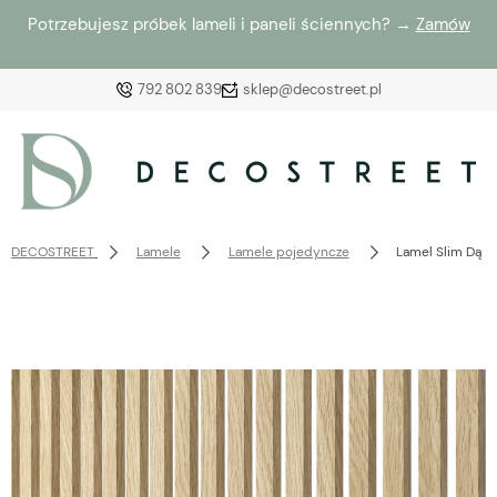
Potrzebujesz próbek lameli i paneli ściennych? →
Zamów
792 802 839
sklep@decostreet.pl
Zaloguj się
Załóż konto
DECOSTREET
Lamele
Lamele pojedyncze
Lamel Slim Dąb 
Wybierz coś dla siebie z naszej aktualnej oferty lub
zaloguj się, aby przywrócić dodane produkty do listy
z poprzedniej sesji.