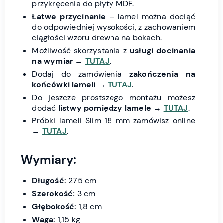
przykręcenia do płyty MDF.
Łatwe przycinanie
– lamel można dociąć
do odpowiedniej wysokości, z zachowaniem
ciągłości wzoru drewna na bokach.
Możliwość skorzystania z
usługi docinania
na wymiar
→
TUTAJ
.
Dodaj do zamówienia
zakończenia na
końcówki lameli
→
TUTAJ
.
Do jeszcze prostszego montażu możesz
dodać
listwy pomiędzy lamele
→
TUTAJ
.
Próbki lameli Slim 18 mm zamówisz online
→
TUTAJ
.
Wymiary:
Długość:
275 cm
Szerokość:
3 cm
Głębokość:
1,8 cm
Waga:
1,15 kg