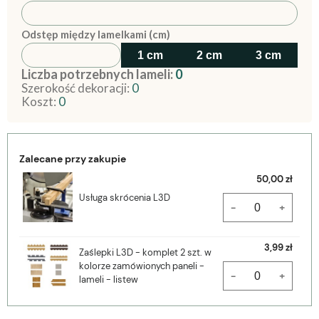
Odstęp między lamelkami (cm)
1 cm
2 cm
3 cm
Liczba potrzebnych lameli:
0
Szerokość dekoracji:
0
Koszt:
0
Zalecane przy zakupie
50,00 zł
Usługa skrócenia L3D
-
+
3,99 zł
Zaślepki L3D - komplet 2 szt. w
kolorze zamówionych paneli -
-
+
lameli - listew