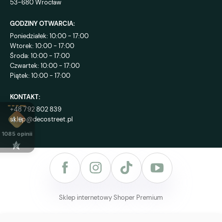
53-680 Wrocław
GODZINY OTWARCIA:
Poniedziałek: 10:00 - 17:00
Wtorek: 10:00 - 17:00
Środa: 10:00 - 17:00
Czwartek: 10:00 - 17:00
Piątek: 10:00 - 17:00
KONTAKT:
+48 792 802 839
sklep@decostreet.pl
4.9
1085
opinii
Sklep internetowy Shoper Premium