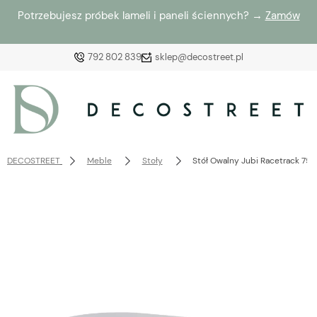
Potrzebujesz próbek lameli i paneli ściennych? →
Zamów
792 802 839
sklep@decostreet.pl
Zaloguj się
Załóż konto
DECOSTREET
Meble
Stoły
Stół Owalny Jubi Racetrack 75
Wybierz coś dla siebie z naszej aktualnej oferty lub
zaloguj się, aby przywrócić dodane produkty do listy
z poprzedniej sesji.