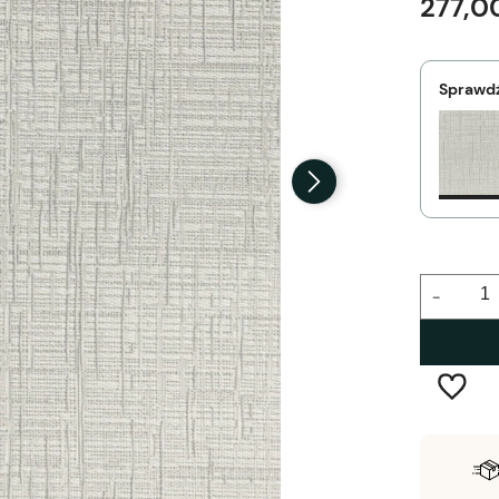
277,00
Sprawdź
-
Wysyłka w:
2-5 dni robocze