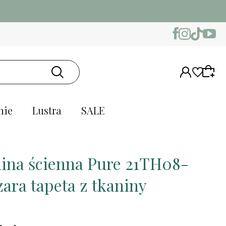
nie
Lustra
SALE
ina ścienna Pure 21TH08-
zara tapeta z tkaniny