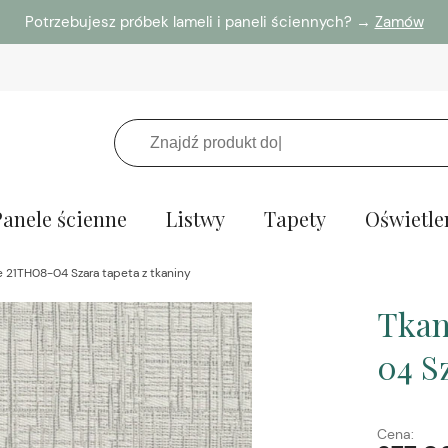
Potrzebujesz próbek lameli i paneli ściennych? →
Zamów
Panele ścienne
Listwy
Tapety
Oświetle
e 21TH08-04 Szara tapeta z tkaniny
Tkan
04 S
Cena: