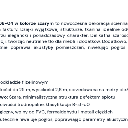
H08-04
w kolorze szarym
to nowoczesna dekoracja ścienna,
faktury. Dzięki wyjątkowej strukturze, tkanina idealnie o
rzu elegancki i ponadczasowy charakter. Delikatna szaroś
cji, tworząc neutralne tło dla mebli i dodatków. Dodatkowo,
znie poprawia akustykę pomieszczeń, niwelując pogłos 
podkładzie flizelinowym
okości do 25 m, wysokości 2,8 m, sprzedawana na metry bie
two:
Szara, minimalistyczna struktura z efektem splotu
iwości trudnopalne, klasyfikacja B-s1-d0
giczny, wolny od PVC, formaldehydu i metali ciężkich
utecznie niweluje pogłos, poprawiając parametry akustycz