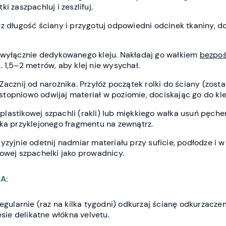
i zaszpachluj i zeszlifuj.
z długość ściany i przygotuj odpowiedni odcinek tkaniny, d
wyłącznie dedykowanego kleju. Nakładaj go wałkiem
bezpoś
 1,5–2 metrów, aby klej nie wysychał.
Zacznij od narożnika. Przyłóż początek rolki do ściany (zosta
i stopniowo odwijaj materiał w poziomie, dociskając go do kle
lastikowej szpachli (rakli) lub miękkiego wałka usuń pęcher
dka przyklejonego fragmentu na zewnątrz.
yzyjnie odetnij nadmiar materiału przy suficie, podłodze i 
owej szpachelki jako prowadnicy.
A:
Regularnie (raz na kilka tygodni) odkurzaj ścianę odkurzacz
esie delikatne włókna velvetu.