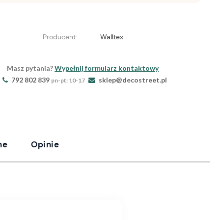
Producent:
Walltex
Masz pytania?
Wypełnij formularz kontaktowy
792 802 839
sklep@decostreet.pl
pn-pt: 10-17
ne
Opinie