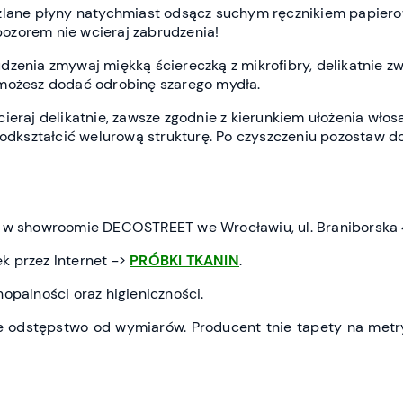
zlane płyny natychmiast odsącz suchym ręcznikiem papiero
ozorem nie wcieraj zabrudzenia!
dzenia zmywaj miękką ściereczką z mikrofibry, delikatnie z
 możesz dodać odrobinę szarego mydła.
ieraj delikatnie, zawsze zgodnie z kierunkiem ułożenia włos
 odkształcić welurową strukturę. Po czyszczeniu pozostaw d
ć w showroomie DECOSTREET we Wrocławiu, ul. Braniborska 
k przez Internet ->
PRÓBKI TKANIN
.
opalności oraz higieniczności.
 odstępstwo od wymiarów. Producent tnie tapety na metry 