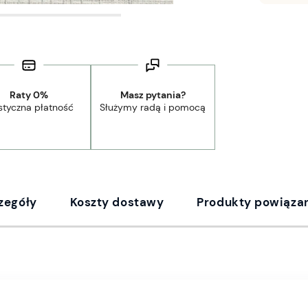
Raty 0%
Masz pytania?
styczna płatność
Służymy radą i pomocą
zegóły
Koszty dostawy
Produkty powiąza