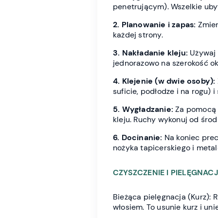
penetrującym). Wszelkie ubytk
2. Planowanie i zapas:
Zmier
każdej strony.
3. Nakładanie kleju:
Używaj 
jednorazowo na szerokość ok.
4. Klejenie (w dwie osoby):
suficie, podłodze i na rogu) 
5. Wygładzanie:
Za pomocą p
kleju. Ruchy wykonuj od śro
6. Docinanie:
Na koniec prec
nożyka tapicerskiego i metal
CZYSZCZENIE I PIELĘGNACJ
Bieżąca pielęgnacja (Kurz): 
włosiem. To usunie kurz i uni