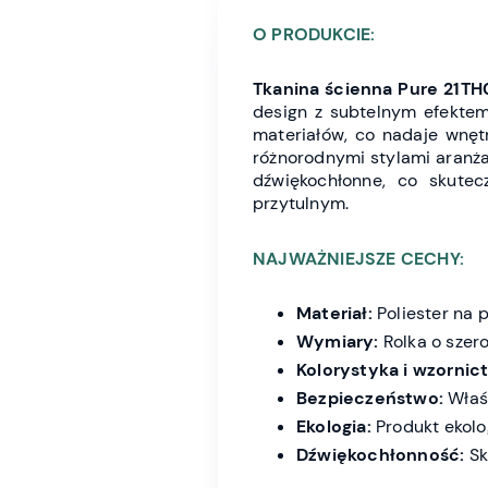
O PRODUKCIE:
Tkanina ścienna Pure 21T
design z subtelnym efektem 
materiałów, co nadaje wnęt
różnorodnymi stylami aranża
dźwiękochłonne, co skutec
przytulnym.
NAJWAŻNIEJSZE CECHY:
Materiał:
Poliester na 
Wymiary:
Rolka o szer
Kolorystyka i wzornic
Bezpieczeństwo:
Właśc
Ekologia:
Produkt ekolo
Dźwiękochłonność:
Sk