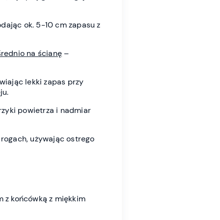
odając ok. 5-10 cm zapasu z
rednio na ścianę
–
wiając lekki zapas przy
ju.
zyki powietrza i nadmiar
w rogach, używając ostrego
em z końcówką z miękkim