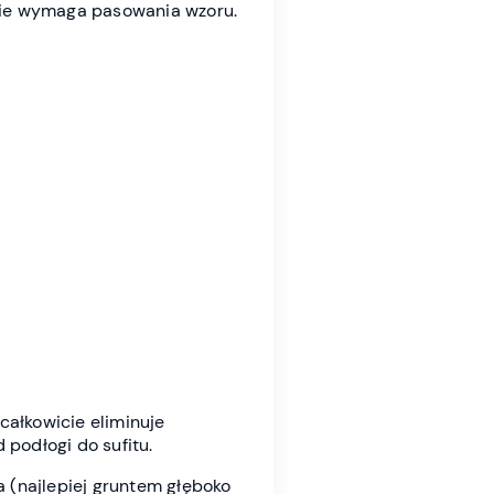
 Nie wymaga pasowania wzoru.
całkowicie eliminuje
podłogi do sufitu.
a (najlepiej gruntem głęboko