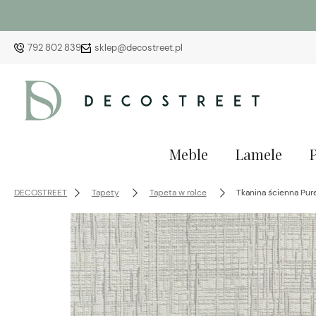
792 802 839
sklep@decostreet.pl
Meble
Lamele
DECOSTREET
Tapety
Tapeta w rolce
Tkanina ścienna Pur