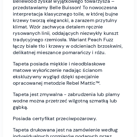
Bellewood zyskał wyjątkowego towarzysza –
przedstawiamy Belle Buisson! To nowoczesna
interpretacja klasycznego toile, w której bujne
krzewy tworzą elegancki, a zarazem przytulny
klimat. Wzór zachwyca detalem ręcznie
rysowanych linii, oddających niezwykły kunszt
tradycyjnego rzemiosła. Wariant Peach Fuzz
łączy białe tło i krzewy w odcieniach brzoskwini,
delikatnej mieszance pomarańczy i różu.
Tapeta posiada miękkie i nieodblaskowe
matowe wykończenie nadając ścianom
ekskluzywny wygląd dzięki specjalnie
opracowanej metodzie Rebel Mattic™.
Tapeta jest zmywalna - zabrudzenia lub plamy
wodne można przetrzeć wilgotną szmatką lub
gąbką.
Posiada certyfikat przeciwpożarowy.
Tapeta drukowana jest na zamówienie według
indywidualnych rozmiarów podanych przez