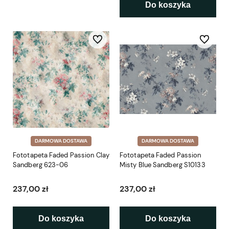
Do koszyka
Do ulubionych
Do ulubio
DARMOWA DOSTAWA
DARMOWA DOSTAWA
Fototapeta Faded Passion Clay
Fototapeta Faded Passion
Sandberg 623-06
Misty Blue Sandberg S10133
237,00 zł
237,00 zł
Do koszyka
Do koszyka