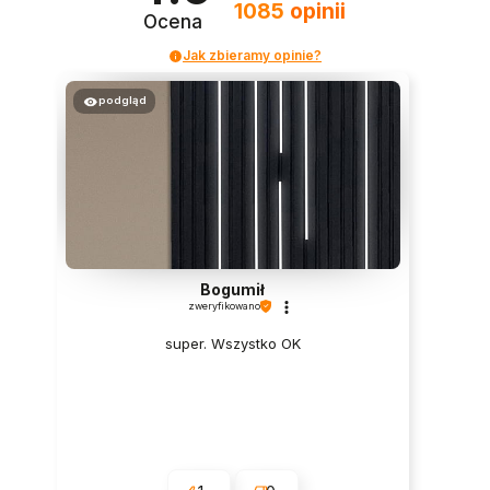
1085
opinii
Ocena
Jak zbieramy opinie?
podgląd
Bogumił
zweryfikowano
super. Wszystko OK