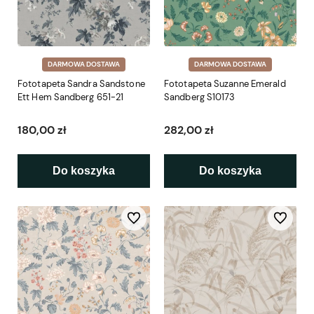
DARMOWA DOSTAWA
DARMOWA DOSTAWA
Fototapeta Sandra Sandstone
Fototapeta Suzanne Emerald
Ett Hem Sandberg 651-21
Sandberg S10173
180,00 zł
282,00 zł
Do koszyka
Do koszyka
Do ulubionych
Do ulubio