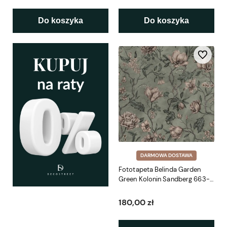
Do koszyka
Do koszyka
Do ulubio
DARMOWA DOSTAWA
Fototapeta Belinda Garden
Green Kolonin Sandberg 663-
38
180,00 zł