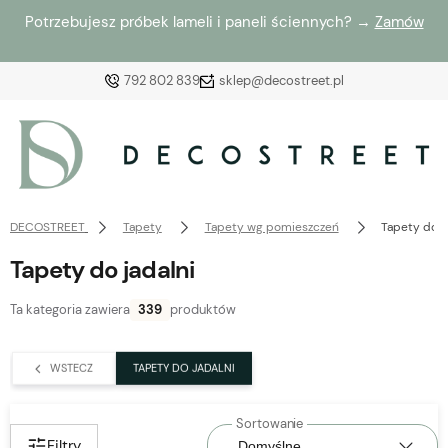
Potrzebujesz próbek lameli i paneli ściennych? →
Zamów
792 802 839
sklep@decostreet.pl
Zaloguj się
Załóż konto
DECOSTREET
Tapety
Tapety wg pomieszczeń
Tapety do j
Tapety do jadalni
Ta kategoria zawiera
339
produktów
Wybierz coś dla siebie z naszej aktualnej oferty lub
zaloguj się, aby przywrócić dodane produkty do listy
WSTECZ
TAPETY DO JADALNI
z poprzedniej sesji.
Filtry