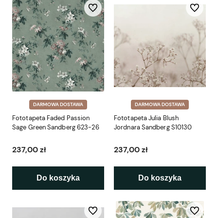
Do ulubionych
Do ulubio
DARMOWA DOSTAWA
DARMOWA DOSTAWA
Fototapeta Faded Passion
Fototapeta Julia Blush
Sage Green Sandberg 623-26
Jordnara Sandberg S10130
237,00 zł
237,00 zł
Do koszyka
Do koszyka
Do ulubionych
Do ulubio