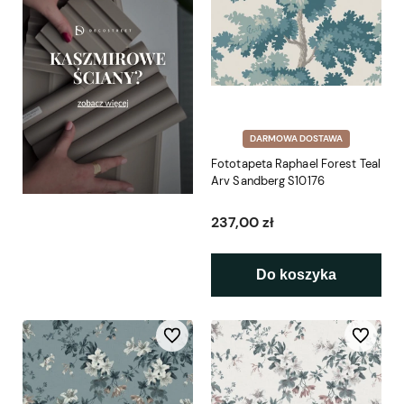
DARMOWA DOSTAWA
Fototapeta Raphael Forest Teal
Arv Sandberg S10176
237,00 zł
Do koszyka
Do ulubionych
Do ulubio