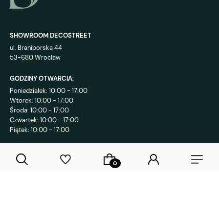
SHOWROOM DECOSTREET
ul. Braniborska 44
53-680 Wrocław
GODZINY OTWARCIA:
Poniedziałek: 10:00 - 17:00
Wtorek: 10:00 - 17:00
Środa: 10:00 - 17:00
Czwartek: 10:00 - 17:00
Piątek: 10:00 - 17:00
KONTAKT:
+48 792 802 839
sklep@decostreet.pl
4.9
1089
opinii