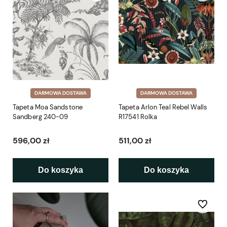
DARMOWA DOSTAWA
DARMOWA DOSTAWA
Tapeta Moa Sandstone
Tapeta Arlon Teal Rebel Walls
Sandberg 240-09
R17541 Rolka
596,00 zł
511,00 zł
Do koszyka
Do koszyka
Do ulubio