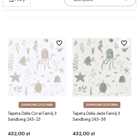
Do ulubionych
Do ulubio
DARMOWA DOSTAWA
DARMOWA DOSTAWA
Tapeta Della Coral Familj II
Tapeta Della Jade Familj II
Sandberg 243-23
Sandberg 243-38
432,00 zł
432,00 zł