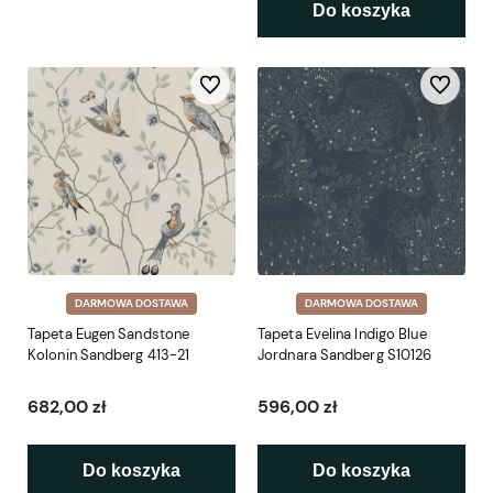
Do koszyka
Do ulubionych
Do ulubio
DARMOWA DOSTAWA
DARMOWA DOSTAWA
Tapeta Eugen Sandstone
Tapeta Evelina Indigo Blue
Kolonin Sandberg 413-21
Jordnara Sandberg S10126
682,00 zł
596,00 zł
Do koszyka
Do koszyka