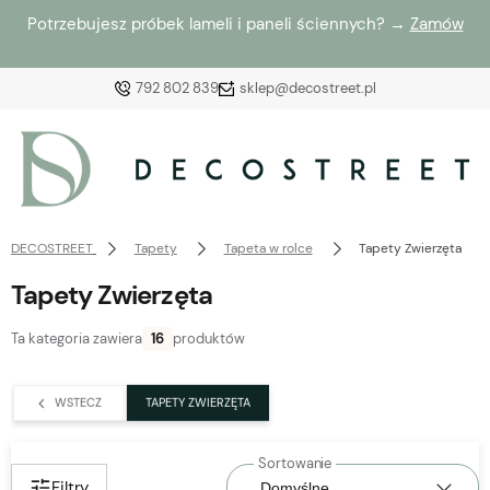
Potrzebujesz próbek lameli i paneli ściennych? →
Zamów
792 802 839
sklep@decostreet.pl
Zaloguj się
Załóż konto
DECOSTREET
Tapety
Tapeta w rolce
Tapety Zwierzęta
Tapety Zwierzęta
Ta kategoria zawiera
16
produktów
Wybierz coś dla siebie z naszej aktualnej oferty lub
zaloguj się, aby przywrócić dodane produkty do listy
WSTECZ
TAPETY ZWIERZĘTA
z poprzedniej sesji.
Filtry