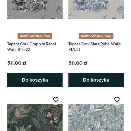
DARMOWA DOSTAWA
DARMOWA DOSTAWA
Tapeta Cork Graphite Rebel
Tapeta Cork Slate Rebel Walls
Walls R17522
R17521
511,00 zł
511,00 zł
Do koszyka
Do koszyka
Do ulubionych
Do ulubio