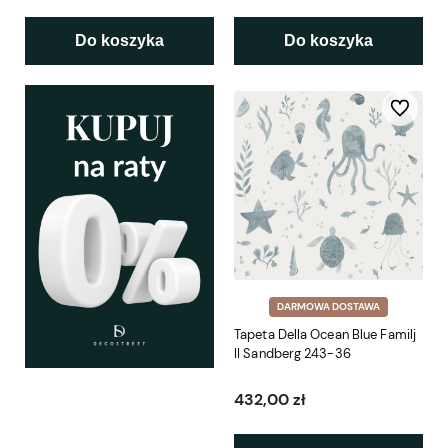
Do koszyka
Do koszyka
Do ulubio
DARMOWA DOSTAWA
Tapeta Della Ocean Blue Familj
II Sandberg 243-36
432,00 zł