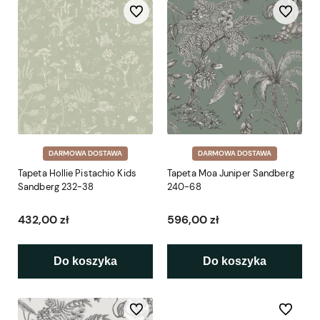
Do ulubionych
Do ulubio
DARMOWA DOSTAWA
DARMOWA DOSTAWA
Tapeta Hollie Pistachio Kids
Tapeta Moa Juniper Sandberg
Sandberg 232-38
240-68
432,00 zł
596,00 zł
Do koszyka
Do koszyka
Do ulubionych
Do ulubio