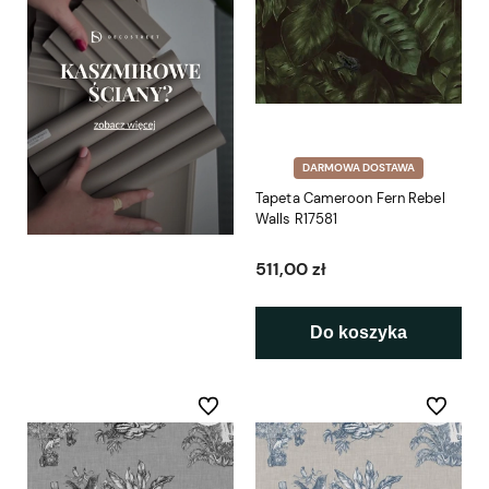
DARMOWA DOSTAWA
Tapeta Cameroon Fern Rebel
Walls R17581
511,00 zł
Do koszyka
Do ulubionych
Do ulubio