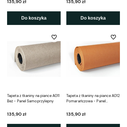
135,90 zł
135,90 zł
Do koszyka
Do koszyka
Do ulubionych
Do ulubio
Tapeta z tkaniny na piance A011
Tapeta z tkaniny na piance A012
Beż - Panel Samoprzylepny
Pomarańczowa - Panel
Samoprzylepny
135,90 zł
135,90 zł