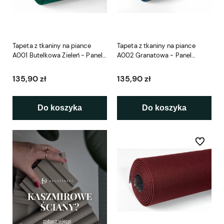
Tapeta z tkaniny na piance
Tapeta z tkaniny na piance
A001 Butelkowa Zieleń - Panel
A002 Granatowa - Panel
Samoprzylepny
Samoprzylepny
135,90 zł
135,90 zł
Do koszyka
Do koszyka
Do ulubio