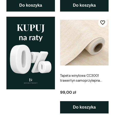
Do koszyka
Do koszyka
Do ulubio
Tapeta winylowa CC3001
trawertyn samoprzylepna
60×280 cm
99,00 zł
Do koszyka