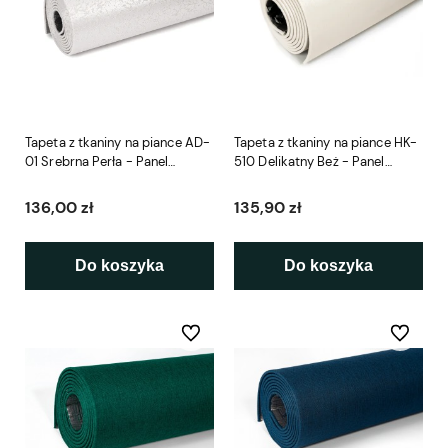
Tapeta z tkaniny na piance AD-
Tapeta z tkaniny na piance HK-
01 Srebrna Perła - Panel
510 Delikatny Beż - Panel
Samoprzylepny
Samoprzylepny
136,00 zł
135,90 zł
Do koszyka
Do koszyka
Do ulubionych
Do ulubio