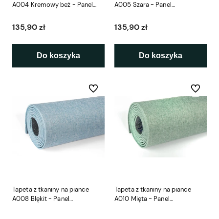
A004 Kremowy beż - Panel
A005 Szara - Panel
Samoprzylepny
Samoprzylepny
135,90 zł
135,90 zł
Do koszyka
Do koszyka
Do ulubionych
Do ulubio
Tapeta z tkaniny na piance
Tapeta z tkaniny na piance
A008 Błękit - Panel
A010 Mięta - Panel
Samoprzylepny
Samoprzylepny