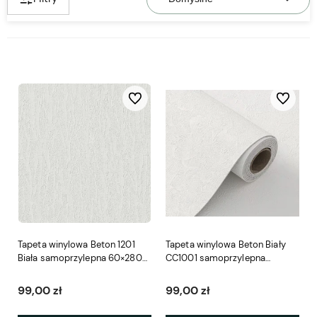
Do ulubionych
Do ulubio
Tapeta winylowa Beton 1201
Tapeta winylowa Beton Biały
Biała samoprzylepna 60×280
CC1001 samoprzylepna
cm
280×60cm
99,00 zł
99,00 zł