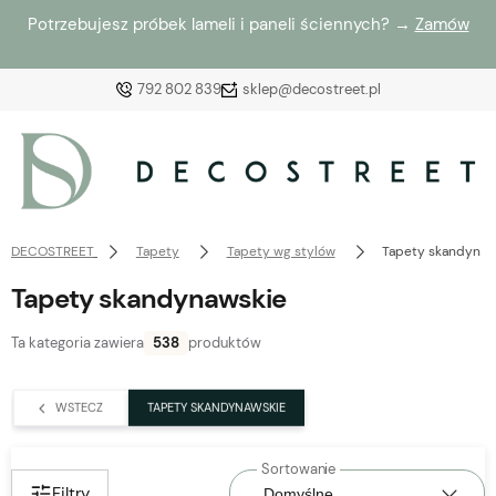
Potrzebujesz próbek lameli i paneli ściennych? →
Zamów
792 802 839
sklep@decostreet.pl
Zaloguj się
Załóż konto
DECOSTREET
Tapety
Tapety wg stylów
Tapety skandynaw
Tapety skandynawskie
Ta kategoria zawiera
538
produktów
Wybierz coś dla siebie z naszej aktualnej oferty lub
zaloguj się, aby przywrócić dodane produkty do listy
WSTECZ
TAPETY SKANDYNAWSKIE
z poprzedniej sesji.
Filtry