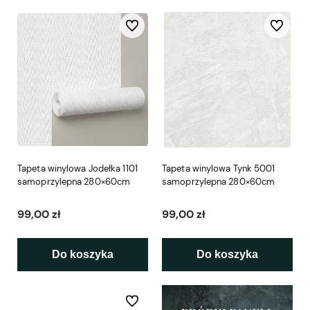
Do ulubionych
Do ulubio
Tapeta winylowa Jodełka 1101
Tapeta winylowa Tynk 5001
samoprzylepna 280×60cm
samoprzylepna 280×60cm
99,00 zł
99,00 zł
Do koszyka
Do koszyka
Do ulubionych