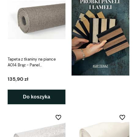
Tapeta z tkaniny na piance
A014 Brąz - Panel
Samoprzylepny
135,90 zł
Do koszyka
Do ulubionych
Do ulubio