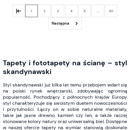
1
2
3
4
5
...
30
Tapety i fototapety na ścianę – styl
skandynawski
Styl skandynawski już kilka lat temu przebojem wdarł się
na polski rynek wnętrzarski, zdobywając ogromną
popularność. Pochodzący z północnych krajów Europy
styl charakteryzuje się swoistym duetem nowoczesności
i przytulności. Łączy on w sobie naturalne materiały,
takie jak jasne drewno, kamień czy len, a także raczej
stonowane kolory natury oraz uniwersalną biel.
Dostępne
w naszej ofercie tapety na wymiar stanowią doskonale