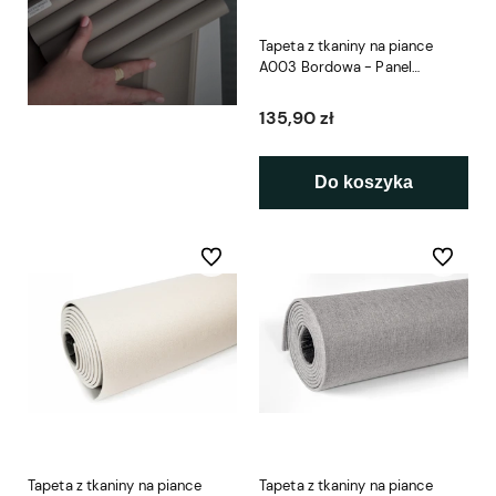
Tapeta z tkaniny na piance
A003 Bordowa - Panel
Samoprzylepny
135,90 zł
Do koszyka
Do ulubionych
Do ulubio
Tapeta z tkaniny na piance
Tapeta z tkaniny na piance