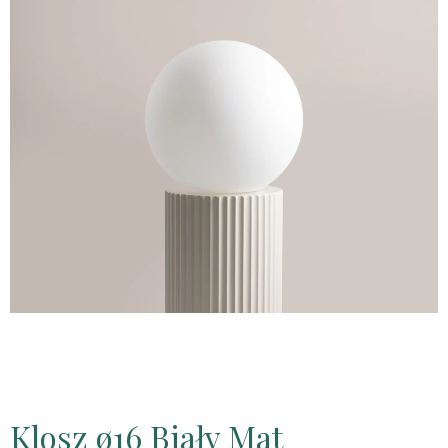
Klosz ø16 Biały Mat