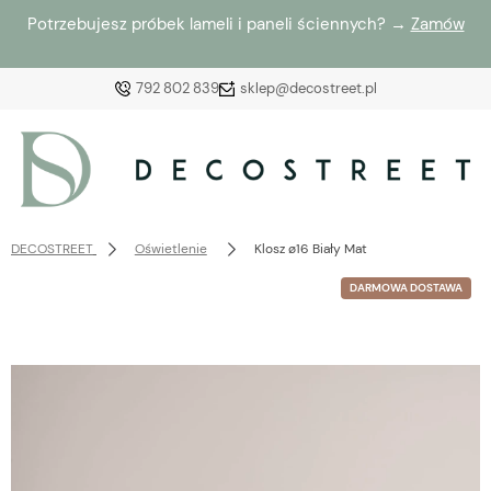
Potrzebujesz próbek lameli i paneli ściennych? →
Zamów
792 802 839
sklep@decostreet.pl
Zaloguj się
Załóż konto
DECOSTREET
Oświetlenie
Klosz ø16 Biały Mat
DARMOWA DOSTAWA
Wybierz coś dla siebie z naszej aktualnej oferty lub
zaloguj się, aby przywrócić dodane produkty do listy
z poprzedniej sesji.