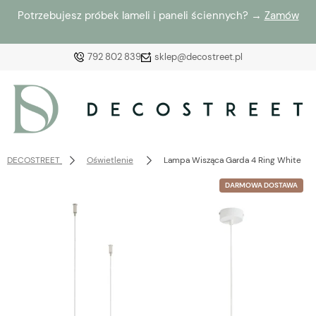
Potrzebujesz próbek lameli i paneli ściennych? →
Zamów
792 802 839
sklep@decostreet.pl
Zaloguj się
Załóż konto
DECOSTREET
Oświetlenie
Lampa Wisząca Garda 4 Ring White
DARMOWA DOSTAWA
Wybierz coś dla siebie z naszej aktualnej oferty lub
zaloguj się, aby przywrócić dodane produkty do listy
z poprzedniej sesji.