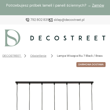
Potrzebujesz próbek lameli i paneli ściennych? →
Zamów
792 802 839
sklep@decostreet.pl
Zaloguj się
Załóż konto
DECOSTREET
Oświetlenie
Lampa Wisząca Riu 7 Black / Brass
DARMOWA DOSTAWA
Wybierz coś dla siebie z naszej aktualnej oferty lub
zaloguj się, aby przywrócić dodane produkty do listy
z poprzedniej sesji.