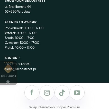
SHOWROOM DECOSTREET
ul. Braniborska 44
53-680 Wrocław
GODZINY OTWARCIA:
Poniedziałek: 10:00 - 17:00
Wtorek: 10:00 - 17:00
Środa: 10:00 - 17:00
Czwartek: 10:00 - 17:00
Piątek: 10:00 - 17:00
KONTAKT:
+48 792 802 839
sklep@decostreet.pl
4.9
1086
opinii
Sklep internetowy Shoper Premium