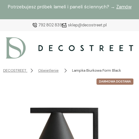
Potrzebujesz próbek lameli i paneli ściennych? →
Zamów
792 802 839
sklep@decostreet.pl
Zaloguj się
Załóż konto
DECOSTREET
Oświetlenie
Lampka Biurkowa Form Black
DARMOWA DOSTAWA
Wybierz coś dla siebie z naszej aktualnej oferty lub
zaloguj się, aby przywrócić dodane produkty do listy
z poprzedniej sesji.