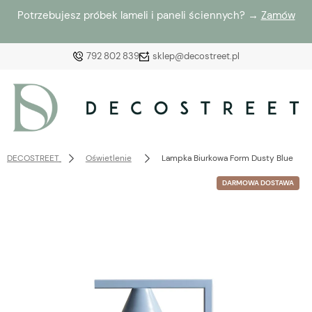
Potrzebujesz próbek lameli i paneli ściennych? →
Zamów
792 802 839
sklep@decostreet.pl
Zaloguj się
Załóż konto
DECOSTREET
Oświetlenie
Lampka Biurkowa Form Dusty Blue
DARMOWA DOSTAWA
Wybierz coś dla siebie z naszej aktualnej oferty lub
zaloguj się, aby przywrócić dodane produkty do listy
z poprzedniej sesji.