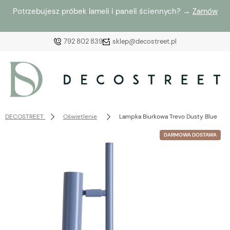
Potrzebujesz próbek lameli i paneli ściennych? →
Zamów
792 802 839
sklep@decostreet.pl
Zaloguj się
Załóż konto
DECOSTREET
Oświetlenie
Lampka Biurkowa Trevo Dusty Blue
DARMOWA DOSTAWA
Wybierz coś dla siebie z naszej aktualnej oferty lub
zaloguj się, aby przywrócić dodane produkty do listy
z poprzedniej sesji.