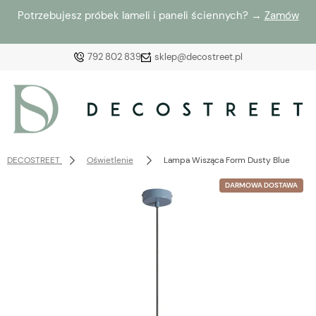
Potrzebujesz próbek lameli i paneli ściennych? →
Zamów
792 802 839
sklep@decostreet.pl
Zaloguj się
Załóż konto
DECOSTREET
Oświetlenie
Lampa Wisząca Form Dusty Blue
DARMOWA DOSTAWA
Wybierz coś dla siebie z naszej aktualnej oferty lub
zaloguj się, aby przywrócić dodane produkty do listy
z poprzedniej sesji.