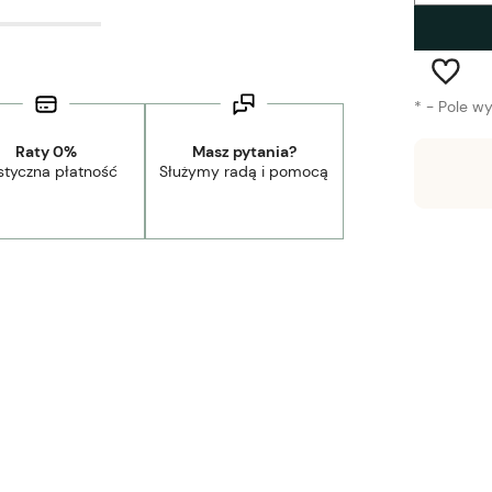
*
- Pole w
Raty 0%
Masz pytania?
styczna płatność
Służymy radą i pomocą
Wysyłka w:
1-3 tygodnie