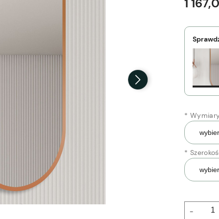
1 167,
Sprawdź
*
Wymiary 
*
Szerokoś
-