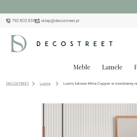
792 802 839
sklep@decostreet.pl
Meble
Lamele
DECOSTREET
Lustra
Lustro łukowe Mitra Copper w miedzianej 