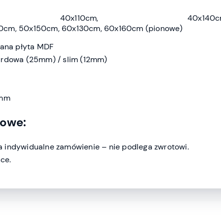
m, 40x110cm, 40x140cm
0cm, 50x150cm, 60x130cm, 60x160cm (pionowe)
wana płyta MDF
ardowa (25mm) / slim (12mm)
 mm
kowe:
 indywidualne zamówienie – nie podlega zwrotowi.
ce.