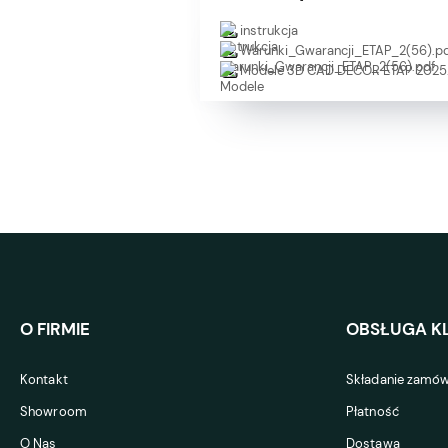
instrukcja
Warunki_Gwarancji_ETAP_2(56).p
Modele 3D CAD DECOR ETAP 2025.
O FIRMIE
OBSŁUGA KL
Kontakt
Składanie zamów
Showroom
Płatność
O Nas
Dostawa