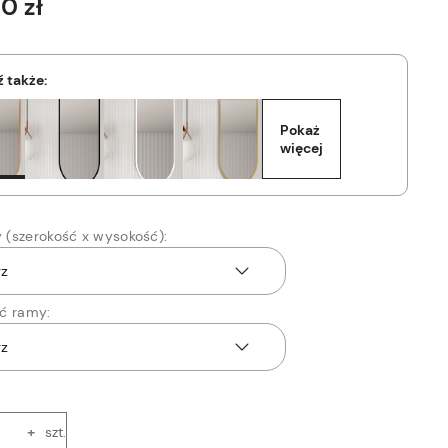
00 zł
 także:
Pokaż 
więcej
(szerokość x wysokość):
ć ramy:
+
szt.