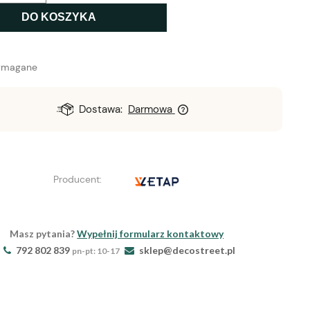
DO KOSZYKA
ymagane
Dostawa:
Darmowa
Producent:
Masz pytania?
Wypełnij formularz kontaktowy
792 802 839
sklep@decostreet.pl
pn-pt: 10-17