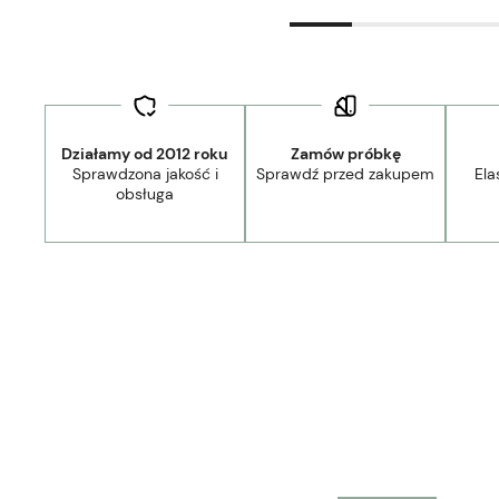
Działamy od 2012 roku
Zamów próbkę
Sprawdzona jakość i
Sprawdź przed zakupem
Ela
Dostawa:
Darmowa
obsługa