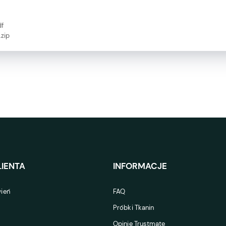
df
zip
IENTA
INFORMACJE
ień
FAQ
Próbki Tkanin
Opinie Trustmate