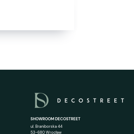
SHOWROOM DECOSTREET
ul. Braniborska 44
53-680 Wrocław