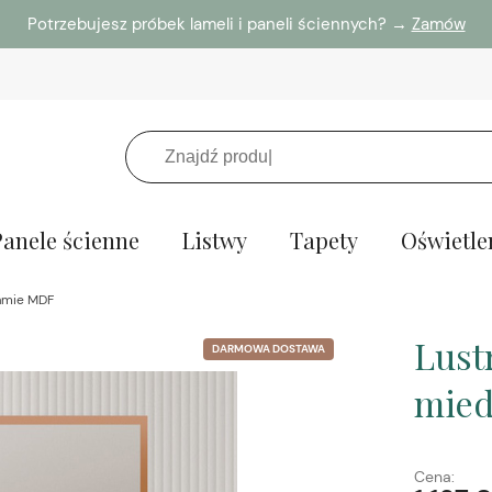
Potrzebujesz próbek lameli i paneli ściennych? →
Zamów
Panele ścienne
Listwy
Tapety
Oświetle
ramie MDF
Lust
DARMOWA DOSTAWA
mied
Cena: