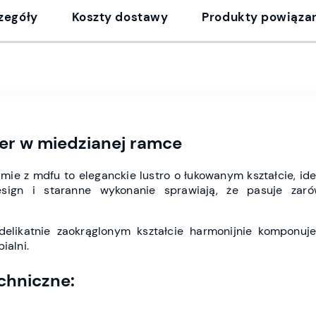
zegóły
Koszty dostawy
Produkty powiąza
er w miedzianej ramce
mie z mdfu to eleganckie lustro o łukowanym kształcie, idea
sign i staranne wykonanie sprawiają, że pasuje zaró
elikatnie zaokrąglonym kształcie harmonijnie komponuj
ialni.
chniczne: