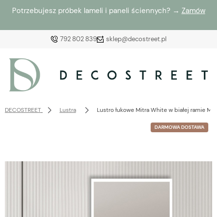
Potrzebujesz próbek lameli i paneli ściennych? →
Zamów
792 802 839
sklep@decostreet.pl
Zaloguj się
Załóż konto
DECOSTREET
Lustra
Lustro łukowe Mitra White w białej ramie MD
DARMOWA DOSTAWA
Wybierz coś dla siebie z naszej aktualnej oferty lub
zaloguj się, aby przywrócić dodane produkty do listy
z poprzedniej sesji.