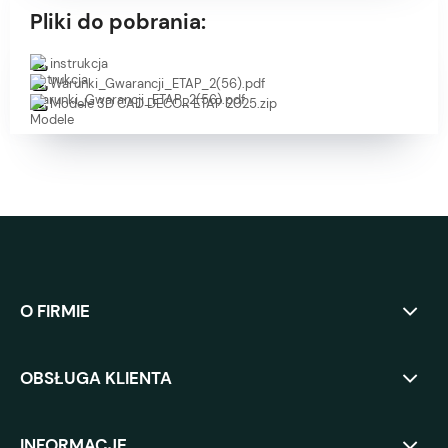
Pliki do pobrania:
instrukcja
Warunki_Gwarancji_ETAP_2(56).pdf
Modele 3D CAD DECOR ETAP 2025.zip
O FIRMIE
OBSŁUGA KLIENTA
INFORMACJE