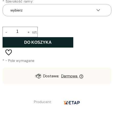
*
Szerokość ramy:
-
+
szt.
DO KOSZYKA
*
- Pole wymagane
Dostawa:
Darmowa
Producent: