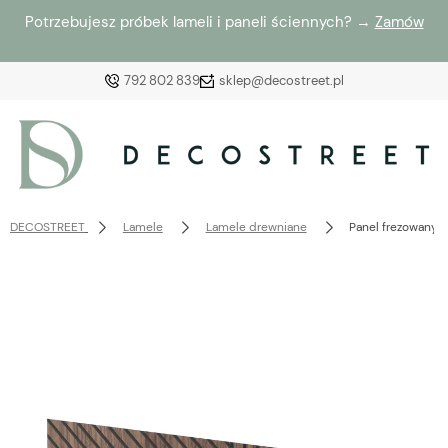
Potrzebujesz próbek lameli i paneli ściennych? →
Zamów
792 802 839
sklep@decostreet.pl
Zaloguj się
Załóż konto
DECOSTREET
Lamele
Lamele drewniane
Panel frezowany f
Wybierz coś dla siebie z naszej aktualnej oferty lub
zaloguj się, aby przywrócić dodane produkty do listy
z poprzedniej sesji.