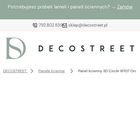
Potrzebujesz próbek lameli i paneli ściennych? →
Zamów
792 802 839
sklep@decostreet.pl
Zaloguj się
Załóż konto
DECOSTREET
Panele ścienne
Panel ścienny 3D Circle W107 Orac 
Wybierz coś dla siebie z naszej aktualnej oferty lub
zaloguj się, aby przywrócić dodane produkty do listy
z poprzedniej sesji.