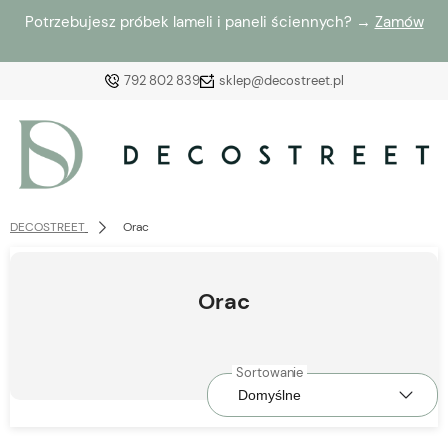
Potrzebujesz próbek lameli i paneli ściennych? →
Zamów
792 802 839
sklep@decostreet.pl
Zaloguj się
Załóż konto
DECOSTREET
Orac
Orac
Wybierz coś dla siebie z naszej aktualnej oferty lub
zaloguj się, aby przywrócić dodane produkty do listy
z poprzedniej sesji.