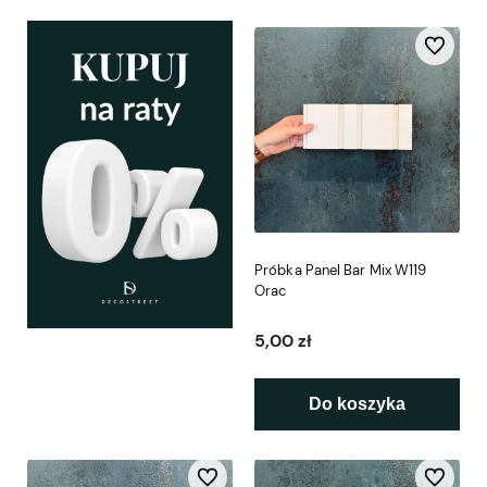
Do ulubio
Próbka Panel Bar Mix W119
Orac
5,00 zł
Do koszyka
Do ulubionych
Do ulubio