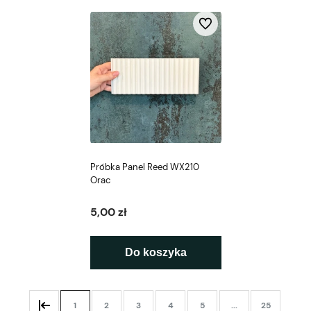
Do ulubionych
Próbka Panel Reed WX210
Orac
5,00 zł
Do koszyka
1
2
3
4
5
...
25