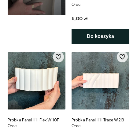
Orac
5,00 zł
Do koszyka
Do ulubionych
Do ulubio
Próbka Panel Hill Flex W110F
Próbka Panel Hill Trace W213
Orac
Orac