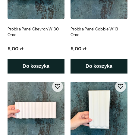
Próbka Panel Chevron W130
Próbka Panel Cobble W113
Orac
Orac
5,00 zł
5,00 zł
Do koszyka
Do koszyka
Do ulubionych
Do ulubio