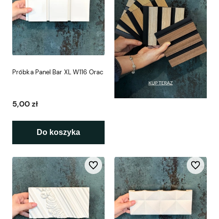
Próbka Panel Bar XL W116 Orac
5,00 zł
Do koszyka
Do ulubionych
Do ulubio