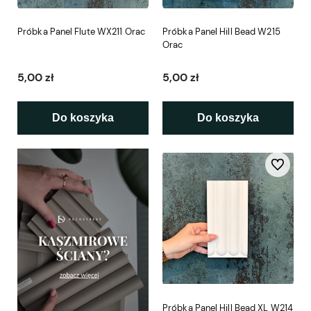
Próbka Panel Flute WX211 Orac
Próbka Panel Hill Bead W215
Orac
5,00 zł
5,00 zł
Do koszyka
Do koszyka
Do ulubio
Próbka Panel Hill Bead XL W214