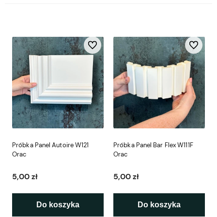
Do ulubionych
Do ulubio
Próbka Panel Autoire W121
Próbka Panel Bar Flex W111F
Orac
Orac
5,00 zł
5,00 zł
Do koszyka
Do koszyka