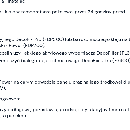
i instalacji:
 i kleje w temperaturze pokojowej przez 24 godziny przed
acyjnego DecoFix Pro (FDP500) lub bardzo mocnego kleju na 
Fix Power (FDP700).
czelin użyj lekkiego akrylowego wypełniacza DecoFiller (FL3
esz użyć białego kleju polimerowego DecoFix Ultra (FX400)
Power na całym obwodzie panelu oraz na jego środkowej dł
 V).
łogowych:
 przypodłogowe, pozostawiając odstęp dylatacyjny 1 mm na 
ą a panelem.