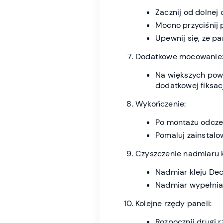
Zacznij od dolnej
Mocno przyciśnij 
Upewnij się, że p
Dodatkowe mocowanie
Na większych powi
dodatkowej fiksacj
Wykończenie:
Po montażu odczeka
Pomaluj zainstalo
Czyszczenie nadmiaru k
Nadmiar kleju De
Nadmiar wypełnia
Kolejne rzędy paneli:
Rozpocznij drugi r