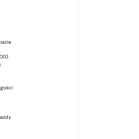
bazie
00).
.
ugości
każdy