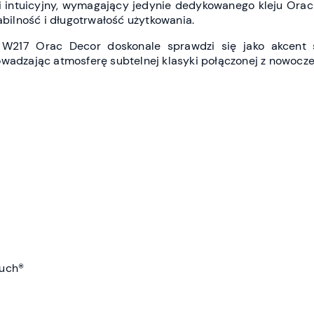
 i intuicyjny, wymagający jedynie dedykowanego kleju Ora
tabilność i długotrwałość użytkowania.
 W217 Orac Decor doskonale sprawdzi się jako akcent śc
owadzając atmosferę subtelnej klasyki połączonej z nowocz
ouch®