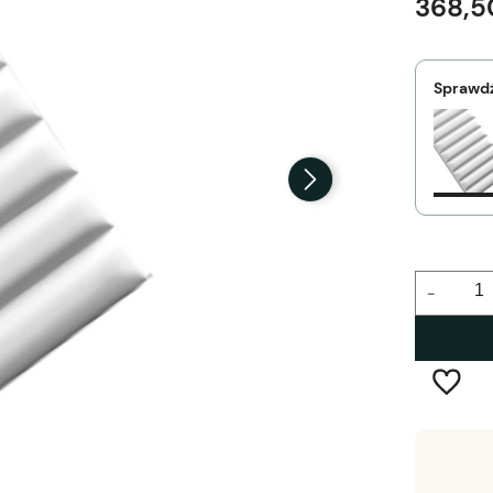
368,5
Sprawdź
-
Wysyłka w:
2-5 dni robocze