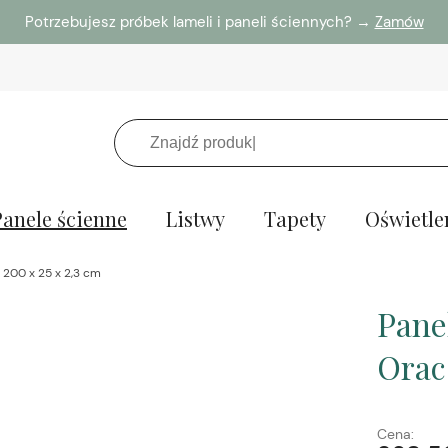
Potrzebujesz próbek lameli i paneli ściennych? →
Zamów
Panele ścienne
Listwy
Tapety
Oświetle
 200 x 25 x 2,3 cm
Pane
Orac
Cena: