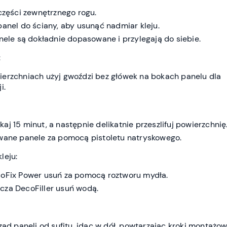
 części zewnętrznego rogu.
panel do ściany, aby usunąć nadmiar kleju.
anele są dokładnie dopasowane i przylegają do siebie.
:
erzchniach użyj gwoździ bez główek na bokach panelu dla
i.
j 15 minut, a następnie delikatnie przeszlifuj powierzchnię
wane panele za pomocą pistoletu natryskowego.
leju:
coFix Power usuń za pomocą roztworu mydła.
cza DecoFiller usuń wodą.
ząd paneli od sufitu, idąc w dół, powtarzając kroki montażow