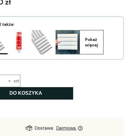
0 zł
 także:
Pokaż 
więcej
+
szt.
DO KOSZYKA
Dostawa:
Darmowa