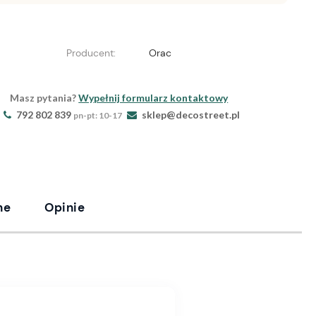
Producent:
Orac
Masz pytania?
Wypełnij formularz kontaktowy
792 802 839
sklep@decostreet.pl
pn-pt: 10-17
ne
Opinie