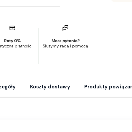
Raty 0%
Masz pytania?
styczna płatność
Służymy radą i pomocą
zegóły
Koszty dostawy
Produkty powiąza