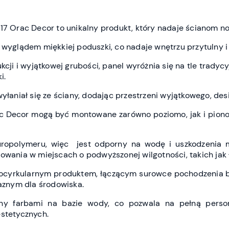
217 Orac Decor to unikalny produkt, który nadaje ścianom n
 wyglądem miękkiej poduszki, co nadaje wnętrzu przytulny i 
kcji i wyjątkowej grubości, panel wyróżnia się na tle tradyc
i.
wyłaniał się ze ściany, dodając przestrzeni wyjątkowego, des
ac Decor mogą być montowane zarówno poziomo, jak i piono
uropolymeru, więc jest odporny na wodę i uszkodzenia m
owania w miejscach o podwyższonej wilgotności, takich jak ł
iocyrkularnym produktem, łączącym surowce pochodzenia bi
jaznym dla środowiska.
y farbami na bazie wody, co pozwala na pełną person
estetycznych.