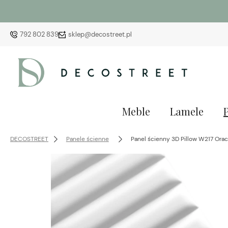
792 802 839
sklep@decostreet.pl
Meble
Lamele
DECOSTREET
Panele ścienne
Panel ścienny 3D Pillow W217 Orac