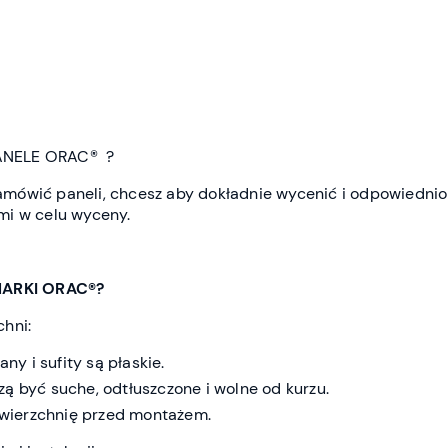
ANELE ORAC® ?
e zamówić paneli, chcesz aby dokładnie wycenić i odpowiedn
mi w celu wyceny.
ARKI ORAC®?
hni:
any i sufity są płaskie.
ą być suche, odtłuszczone i wolne od kurzu.
powierzchnię przed montażem.