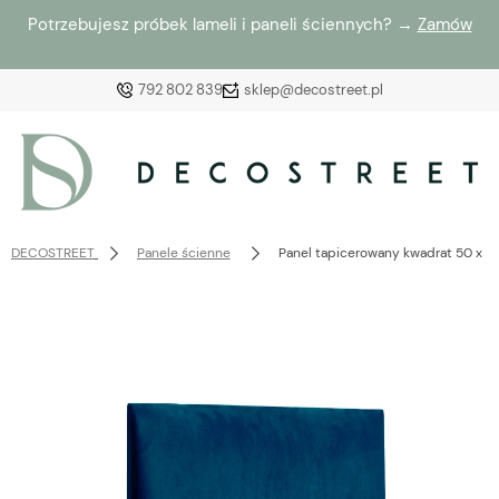
Potrzebujesz próbek lameli i paneli ściennych? →
Zamów
792 802 839
sklep@decostreet.pl
Zaloguj się
Załóż konto
DECOSTREET
Panele ścienne
Panel tapicerowany kwadrat 50 x 
Wybierz coś dla siebie z naszej aktualnej oferty lub
zaloguj się, aby przywrócić dodane produkty do listy
z poprzedniej sesji.