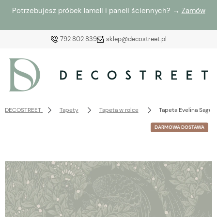
Potrzebujesz próbek lameli i paneli ściennych? →
Zamów
792 802 839
sklep@decostreet.pl
Zaloguj się
Załóż konto
DECOSTREET
Tapety
Tapeta w rolce
Tapeta Evelina Sage 
DARMOWA DOSTAWA
Wybierz coś dla siebie z naszej aktualnej oferty lub
zaloguj się, aby przywrócić dodane produkty do listy
z poprzedniej sesji.