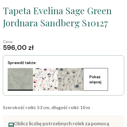
Tapeta Evelina Sage Green
Jordnara Sandberg S10127
Cena:
596,00 zł
Sprawdź także:
Pokaż 
więcej
Szerokość rolki:
53
cm, długość rolki:
10
m
Oblicz liczbę potrzebnych rolek za pomocą