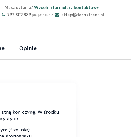
Masz pytania?
Wypełnij formularz kontaktowy
792 802 839
sklep@decostreet.pl
pn-pt: 10-17
ne
Opinie
istną koniczynę. W środku
orystyce.
 (fizelinie),
zną środowisku.