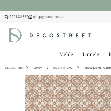
792 802 839
sklep@decostreet.pl
Meble
Lamele
DECOSTREET
Tapety
Tapeta w rolce
Tapeta Lyckan Coppe