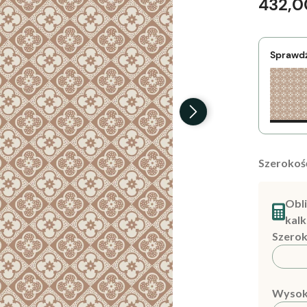
432,0
Sprawdź
Szerokość
Obli
kalk
Szerok
Wysok