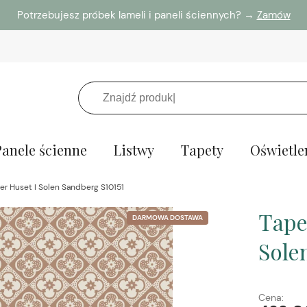
Potrzebujesz próbek lameli i paneli ściennych? →
Zamów
Panele ścienne
Listwy
Tapety
Oświetle
r Huset I Solen Sandberg S10151
Tape
DARMOWA DOSTAWA
Sole
Cena: