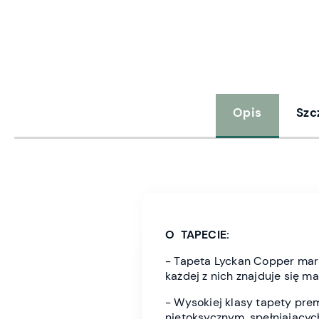
Opis
Szc
O TAPECIE:
- Tapeta Lyckan Copper mark
każdej z nich znajduje się m
- Wysokiej klasy tapety pre
nietoksycznym, spełniającyc