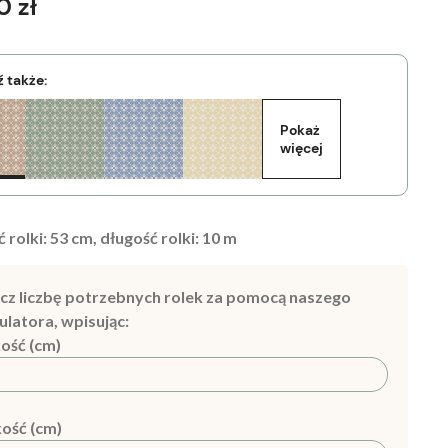
0 zł
 także:
Pokaż 
więcej
 rolki:
53
cm, długość rolki:
10
m
cz liczbę potrzebnych rolek za pomocą naszego
ulatora, wpisując:
ość (cm)
ość (cm)