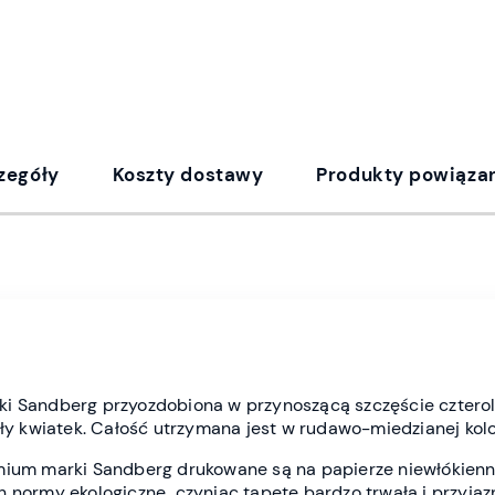
zegóły
Koszty dostawy
Produkty powiąza
i Sandberg przyozdobiona w przynoszącą szczęście czterol
ały kwiatek. Całość utrzymana jest w rudawo-miedzianej kol
mium marki
Sandberg drukowane są na papierze niewłókiennym
h normy ekologiczne czyniąc tapetę bardzo trwałą i przyja