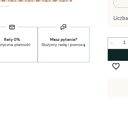
Liczb
Raty 0%
Masz pytania?
-
styczna płatność
Służymy radą i pomocą
Wysyłka w:
1-2 tygodnie