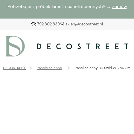
Potrzebujesz próbek lameli i paneli ściennych? →
Zamów
792 802 839
sklep@decostreet.pl
Zaloguj się
Załóż konto
DECOSTREET
Panele ścienne
Panel ścienny 3D Swirl W125A Orac
Wybierz coś dla siebie z naszej aktualnej oferty lub
zaloguj się, aby przywrócić dodane produkty do listy
z poprzedniej sesji.