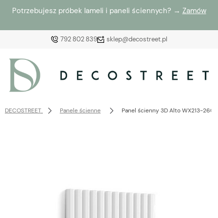
Potrzebujesz próbek lameli i paneli ściennych? →
Zamów
792 802 839
sklep@decostreet.pl
Zaloguj się
Załóż konto
DECOSTREET
Panele ścienne
Panel ścienny 3D Alto WX213-2600 O
Wybierz coś dla siebie z naszej aktualnej oferty lub
zaloguj się, aby przywrócić dodane produkty do listy
z poprzedniej sesji.