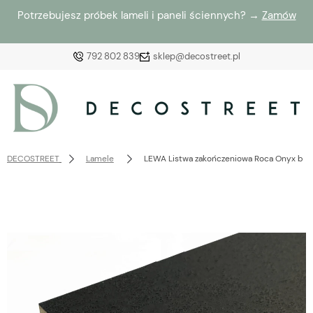
Potrzebujesz próbek lameli i paneli ściennych? →
Zamów
792 802 839
sklep@decostreet.pl
Zaloguj się
Załóż konto
DECOSTREET
Lamele
LEWA Listwa zakończeniowa Roca Onyx bla
Wybierz coś dla siebie z naszej aktualnej oferty lub
zaloguj się, aby przywrócić dodane produkty do listy
z poprzedniej sesji.