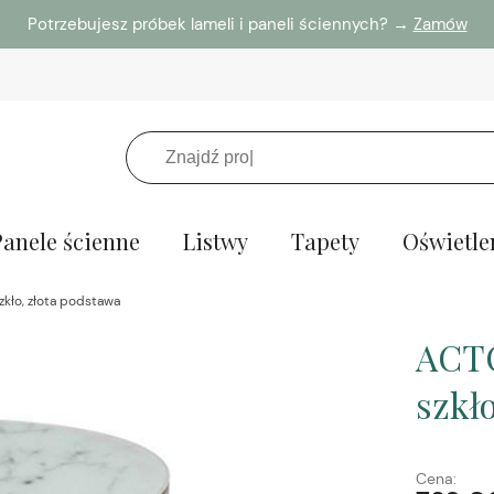
Potrzebujesz próbek lameli i paneli ściennych? →
Zamów
Panele ścienne
Listwy
Tapety
Oświetle
kło, złota podstawa
ACTO
szkł
Cena: