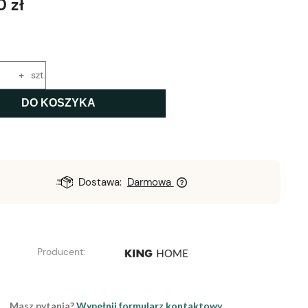
0 zł
+
szt.
DO KOSZYKA
Dostawa:
Darmowa
Producent:
Masz pytania?
Wypełnij formularz kontaktowy