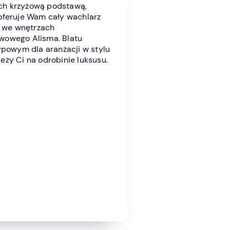
ch krzyżową podstawą,
oferuje Wam cały wachlarz
ę we wnętrzach
awowego Alisma. Blatu
ypowym dla aranżacji w stylu
eży Ci na odrobinie luksusu.