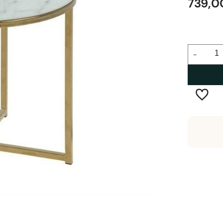
739,0
-
Wysyłka w:
1-3 dni robocze