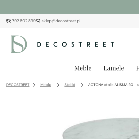
792 802 839
sklep@decostreet.pl
Meble
Lamele
DECOSTREET
Meble
Stoliki
ACTONA stolik ALISMA 50 - sz