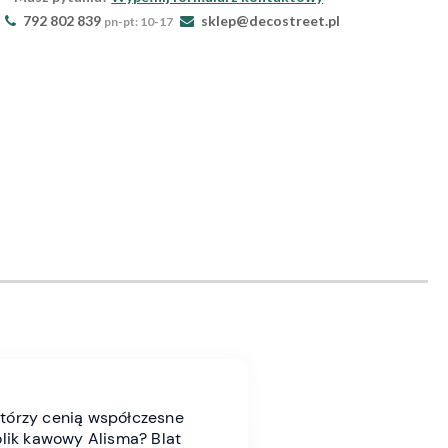
792 802 839
sklep@decostreet.pl
pn-pt: 10-17
którzy cenią współczesne
olik kawowy Alisma? Blat