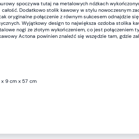
murowy spoczywa tutaj na metalowych nóżkach wykończony
ą całość. Dodatkowo stolik kawowy w stylu nowoczesnym za
tak oryginalne połączenie z równym sukcesem odnajdzie si
asycznych. Wyjątkowy design to największa ozdoba stolika k
alowe nogi ze złotym wykończeniem, co jest połączeniem t
 kawowy Actona powinien znaleźć się wszędzie tam, gdzie zal
 x 9 cm x 57 cm