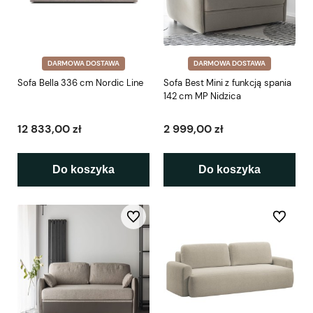
DARMOWA DOSTAWA
DARMOWA DOSTAWA
Sofa Bella 336 cm Nordic Line
Sofa Best Mini z funkcją spania
142 cm MP Nidzica
12 833,00 zł
2 999,00 zł
Do koszyka
Do koszyka
Do ulubionych
Do ulubio