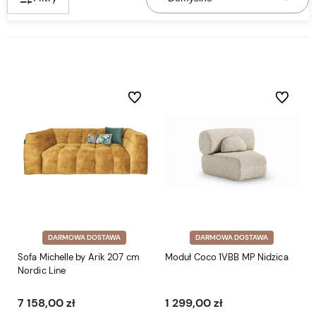
Do ulubionych
Do ulubio
DARMOWA DOSTAWA
DARMOWA DOSTAWA
Sofa Michelle by Arik 207 cm
Moduł Coco 1VBB MP Nidzica
Nordic Line
7 158,00 zł
1 299,00 zł