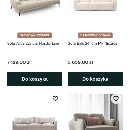
DARMOWA DOSTAWA
DARMOWA DOSTAWA
Sofa Artis 227 cm Nordic Line
Sofa Balu 241 cm MP Nidzica
7 129,00 zł
3 659,00 zł
Do koszyka
Do koszyka
Do ulubionych
Do ulubio