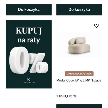
Do koszyka
Do koszyka
Do ulubio
DARMOWA DOSTAWA
Moduł Coco 1W P/L MP Nidzica
1 699,00 zł