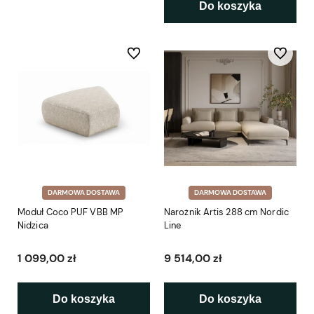
Do koszyka
Do ulubionych
Do ulubio
DARMOWA DOSTAWA
DARMOWA DOSTAWA
Moduł Coco PUF VBB MP
Narożnik Artis 288 cm Nordic
Nidzica
Line
1 099,00 zł
9 514,00 zł
Do koszyka
Do koszyka