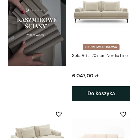
DARMOWA DOSTAWA
Sofa Artis 207 cm Nordic Line
6 047,00 zł
Do koszyka
Do ulubionych
Do ulubio