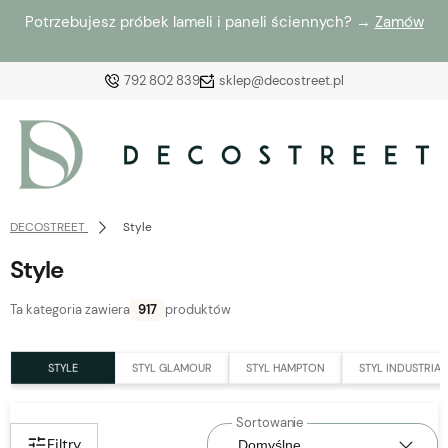
Potrzebujesz próbek lameli i paneli ściennych? →
Zamów
792 802 839
sklep@decostreet.pl
Zaloguj się
Załóż konto
DECOSTREET
Style
Style
Ta kategoria zawiera
917
produktów
Wybierz coś dla siebie z naszej aktualnej oferty lub
zaloguj się, aby przywrócić dodane produkty do listy
STYLE
STYL GLAMOUR
STYL HAMPTON
STYL INDUSTRIA
z poprzedniej sesji.
Filtry