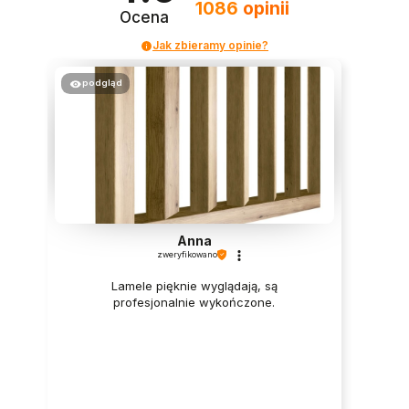
1086
opinii
Ocena
Jak zbieramy opinie?
podgląd
Anna
zweryfikowano
Lamele pięknie wyglądają, są
profesjonalnie wykończone.