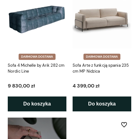
DARMOWA DOSTAWA
DARMOWA DOSTAWA
Sofa 4 Michelle by Arik 282 cm
Sofa Arte z funkcją spania 235
Nordic Line
cm MP Nidzica
9 830,00 zł
4 399,00 zł
Do koszyka
Do koszyka
Do ulubio