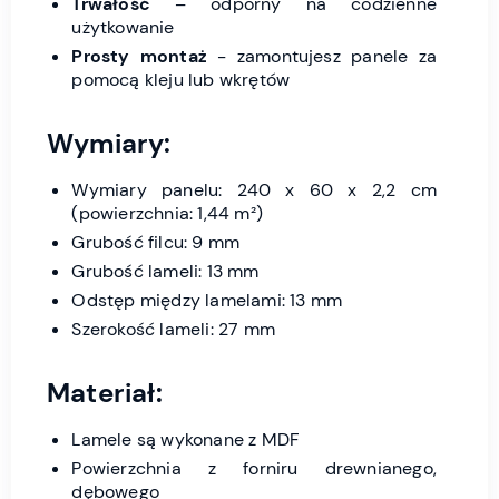
Trwałość
– odporny na codzienne
użytkowanie
Prosty montaż
- zamontujesz panele za
pomocą kleju lub wkrętów
Wymiary:
Wymiary panelu: 240 x 60 x 2,2 cm
(powierzchnia: 1,44 m²)
Grubość filcu: 9 mm
Grubość lameli: 13 mm
Odstęp między lamelami: 13 mm
Szerokość lameli: 27 mm
Materiał:
Lamele są wykonane z MDF
Powierzchnia z forniru drewnianego,
dębowego