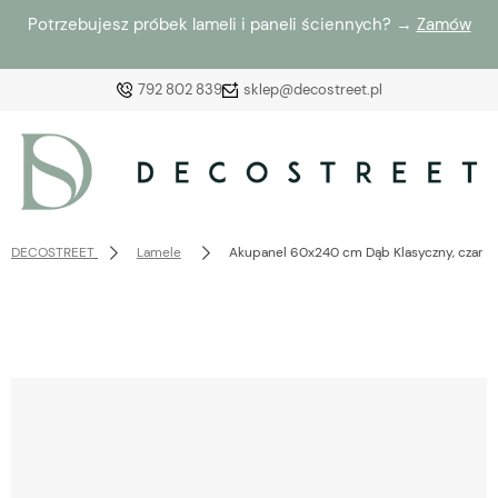
Potrzebujesz próbek lameli i paneli ściennych? →
Zamów
792 802 839
sklep@decostreet.pl
Zaloguj się
Załóż konto
DECOSTREET
Lamele
Akupanel 60x240 cm Dąb Klasyczny, czarny
Wybierz coś dla siebie z naszej aktualnej oferty lub
zaloguj się, aby przywrócić dodane produkty do listy
z poprzedniej sesji.