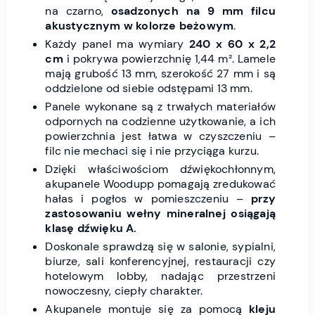
na czarno,
osadzonych na 9 mm filcu
akustycznym w kolorze beżowym
.
Każdy panel ma wymiary
240 x 60 x 2,2
cm
i pokrywa powierzchnię 1,44 m². Lamele
mają grubość 13 mm, szerokość 27 mm i są
oddzielone od siebie odstępami 13 mm.
Panele wykonane są z trwałych materiałów
odpornych na codzienne użytkowanie, a ich
powierzchnia jest łatwa w czyszczeniu –
filc nie mechaci się i nie przyciąga kurzu.
Dzięki właściwościom dźwiękochłonnym,
akupanele Woodupp pomagają zredukować
hałas i pogłos w pomieszczeniu –
przy
zastosowaniu wełny mineralnej osiągają
klasę dźwięku A.
Doskonale sprawdzą się w salonie, sypialni,
biurze, sali konferencyjnej, restauracji czy
hotelowym lobby, nadając przestrzeni
nowoczesny, ciepły charakter.
Akupanele montuje się za pomocą
kleju