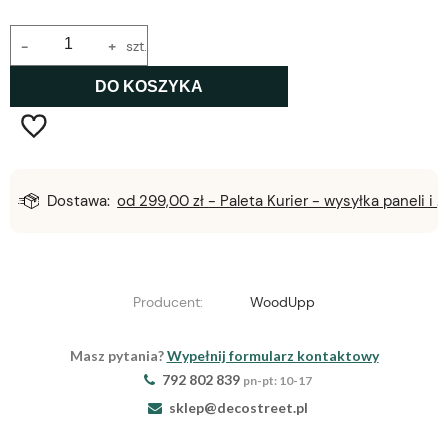
-
+
szt.
DO KOSZYKA
Dostawa:
od 299,00 zł
- Paleta Kurier - wysyłka paneli i lameli
Producent:
WoodUpp
Masz pytania?
Wypełnij formularz kontaktowy
792 802 839
pn-pt: 10-17
sklep@decostreet.pl