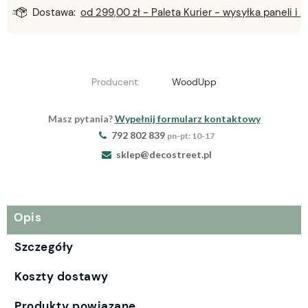
Dostawa:
od 299,00 zł
- Paleta Kurier - wysyłka paneli i lameli
Producent:
WoodUpp
Masz pytania?
Wypełnij formularz kontaktowy
792 802 839
pn-pt: 10-17
sklep@decostreet.pl
Opis
Szczegóły
Koszty dostawy
Produkty powiązane