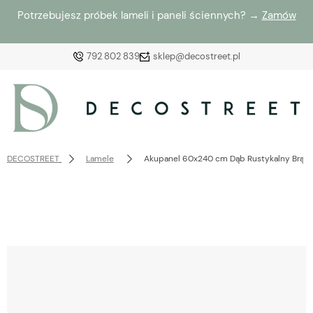
Potrzebujesz próbek lameli i paneli ściennych? →
Zamów
792 802 839
sklep@decostreet.pl
Zaloguj się
Załóż konto
DECOSTREET
Lamele
Akupanel 60x240 cm Dąb Rustykalny Brązo
Wybierz coś dla siebie z naszej aktualnej oferty lub
zaloguj się, aby przywrócić dodane produkty do listy
z poprzedniej sesji.