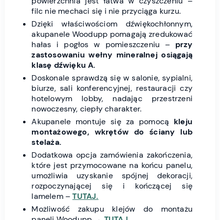
powierzchnia jest łatwa w czyszczeniu –
filc nie mechaci się i nie przyciąga kurzu.
Dzięki właściwościom dźwiękochłonnym,
akupanele Woodupp pomagają zredukować
hałas i pogłos w pomieszczeniu –
przy
zastosowaniu wełny mineralnej osiągają
klasę dźwięku A.
Doskonale sprawdzą się w salonie, sypialni,
biurze, sali konferencyjnej, restauracji czy
hotelowym lobby, nadając przestrzeni
nowoczesny, ciepły charakter.
Akupanele montuje się za pomocą
kleju
montażowego, wkrętów do ściany lub
stelaża.
Dodatkowa opcja zamówienia zakończenia,
które jest przymocowane na końcu panelu,
umożliwia uzyskanie spójnej dekoracji,
rozpoczynającej się i kończącej się
lamelem –
TUTAJ.
Możliwość zakupu klejów do montażu
paneli Woodupp →
TUTAJ.