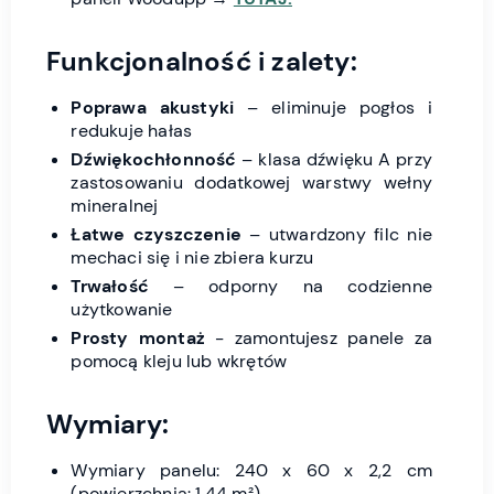
Funkcjonalność i zalety:
Poprawa akustyki
– eliminuje pogłos i
redukuje hałas
Dźwiękochłonność
– klasa dźwięku A przy
zastosowaniu dodatkowej warstwy wełny
mineralnej
Łatwe czyszczenie
– utwardzony filc nie
mechaci się i nie zbiera kurzu
Trwałość
– odporny na codzienne
użytkowanie
Prosty montaż
- zamontujesz panele za
pomocą kleju lub wkrętów
Wymiary:
Wymiary panelu: 240 x 60 x 2,2 cm
(powierzchnia: 1,44 m²)