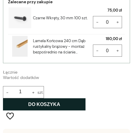
Zalecane przy zakupie
75,00 zł
Czarne Wkręty, 30 mm 100 szt.
-
+
180,00 zł
Lamela Końcowa 240 cm Dąb
rustykalny brązowy - montaż
-
+
bezpośrednio na ścianie
Woodupp
Łącznie
Wartość dodatków
-
+
szt.
DO KOSZYKA