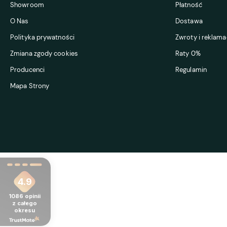
Showroom
Płatność
O Nas
Dostawa
Polityka prywatności
Zwroty i reklama
Zmiana zgody cookies
Raty 0%
Producenci
Regulamin
Mapa Strony
4.9
1086
opinii
z całego
okresu