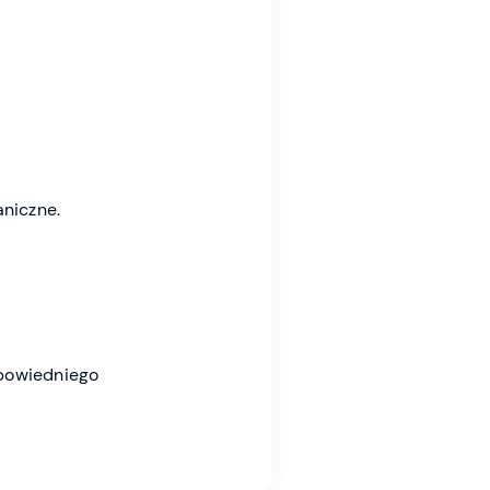
aniczne.
powiedniego