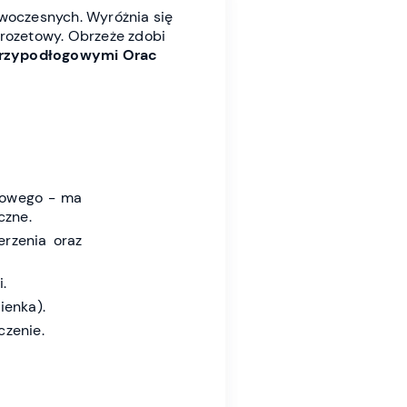
owoczesnych. Wyróżnia się
 rozetowy
. Obrzeże zdobi
 przypodłogowymi Orac
iowego - ma
czne.
rzenia oraz
.
ienka).
czenie.