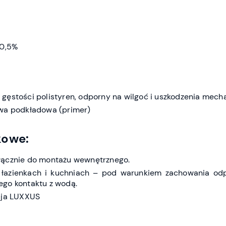
 0,5%
gęstości polistyren, odporny na wilgoć i uszkodzenia mech
twa podkładowa (primer)
kowe:
łącznie do montażu wewnętrznego.
 łazienkach i kuchniach – pod warunkiem zachowania od
go kontaktu z wodą.
cja LUXXUS