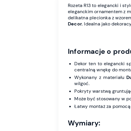
Rozeta R13 to elegancki i st
eleganckim ornamentem
z m
delikatna plecionka z wzore
Decor.
Idealna jako dekorac
Informacje o prod
Dekor ten to elegancki 
centralną wnękę do monta
Wykonany z materiału
D
wilgoć.
Pokryty warstwą gruntuj
Może być stosowany w pom
Łatwy montaż za pomocą k
Wymiary: