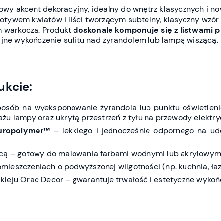
ylowy akcent dekoracyjny, idealny do wnętrz klasycznych i n
otywem kwiatów i liści tworzącym subtelny, klasyczny wzór
m warkocza. Produkt
doskonale komponuje się z listwami
yjne wykończenie sufitu nad żyrandolem lub lampą wiszącą.
ukcie:
sposób na wyeksponowanie żyrandola lub punktu oświetlen
żu lampy oraz ukrytą przestrzeń z tyłu na przewody elektry
uropolymer™
– lekkiego i jednocześnie odpornego na ude
ącą – gotowy do malowania farbami wodnymi lub akrylowymi
ieszczeniach o podwyższonej wilgotności (np. kuchnia, łaz
leju Orac Decor – gwarantuje trwałość i estetyczne wykoń