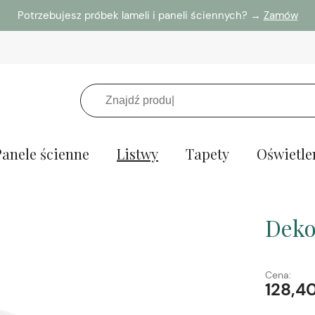
Potrzebujesz próbek lameli i paneli ściennych? →
Zamów
Panele ścienne
Listwy
Tapety
Oświetle
Deko
Cena:
128,40