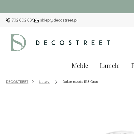
792 802 839
sklep@decostreet.pl
Meble
Lamele
DECOSTREET
Listwy
Dekor rozeta R13 Orac