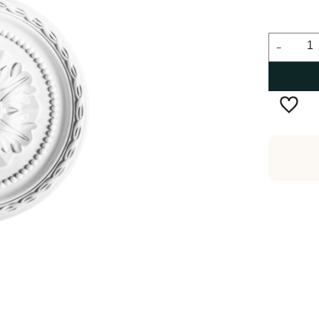
-
Wysyłka w:
2-5 dni robocze