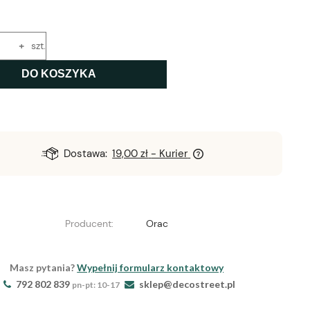
+
szt.
DO KOSZYKA
Dostawa:
19,00 zł
- Kurier
Producent:
Orac
Masz pytania?
Wypełnij formularz kontaktowy
792 802 839
sklep@decostreet.pl
pn-pt: 10-17