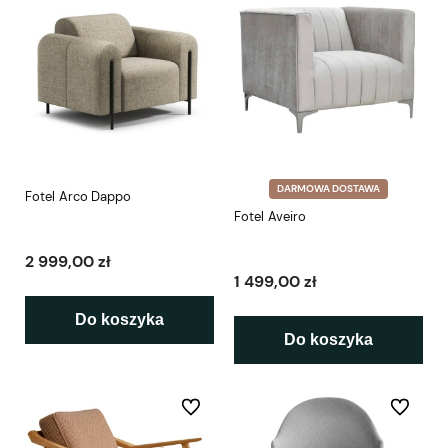
DARMOWA DOSTAWA
Fotel Arco Dappo
Fotel Aveiro
2 999,00 zł
1 499,00 zł
Do koszyka
Do koszyka
Do ulubionych
Do ulubio