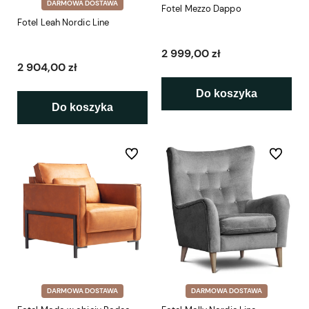
DARMOWA DOSTAWA
Fotel Mezzo Dappo
Fotel Leah Nordic Line
2 999,00 zł
2 904,00 zł
Do koszyka
Do koszyka
Do ulubionych
Do ulubio
DARMOWA DOSTAWA
DARMOWA DOSTAWA