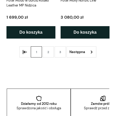
Fotel Modo w obiciu Rodeo
Fotel Molly Nordic Line
Leather MP Nidzica
1 699,00 zł
3 080,00 zł
Do koszyka
Do koszyka
1
2
3
Działamy od 2012 roku
Zamów próbkę
Sprawdzona jakość i obsługa
Sprawdź przed zak