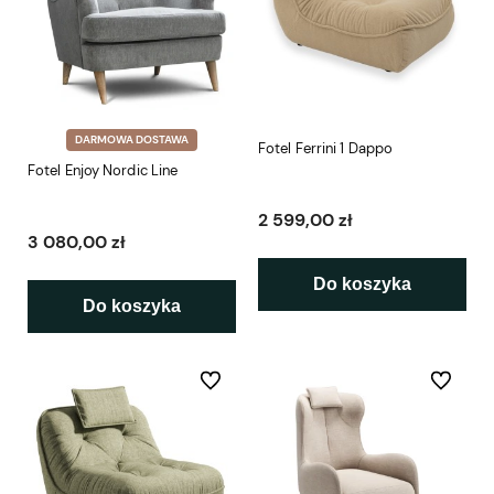
DARMOWA DOSTAWA
Fotel Ferrini 1 Dappo
Fotel Enjoy Nordic Line
2 599,00 zł
3 080,00 zł
Do koszyka
Do koszyka
Do ulubionych
Do ulubio