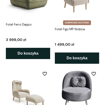
DARMOWA DOSTAWA
Fotel Ferro Dappo
Fotel Figo MP Nidzica
3 999,00 zł
1 499,00 zł
Do koszyka
Do koszyka
Do ulubionych
Do ulubio