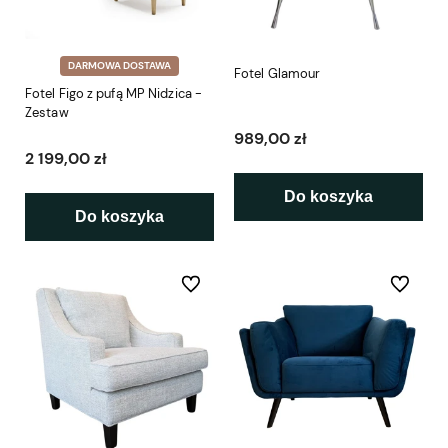
DARMOWA DOSTAWA
Fotel Glamour
Fotel Figo z pufą MP Nidzica -
Zestaw
989,00 zł
2 199,00 zł
Do koszyka
Do koszyka
Do ulubionych
Do ulubio