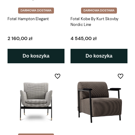
DARMOWA DOSTAWA
DARMOWA DOSTAWA
Fotel Hampton Elegant
Fotel Kobe By Kurt Skovby
Nordic Line
2 160,00 zł
4 545,00 zł
Do koszyka
Do koszyka
Do ulubionych
Do ulubio