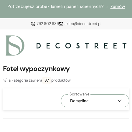
Potrzebujesz próbek lameli i paneli ściennych? →
Zamów
792 802 839
sklep@decostreet.pl
Zaloguj się
Załóż konto
Fotel wypoczynkowy
🛒
Ta kategoria zawiera
37
produktów
Wybierz coś dla siebie z naszej aktualnej oferty lub
zaloguj się, aby przywrócić dodane produkty do listy
z poprzedniej sesji.