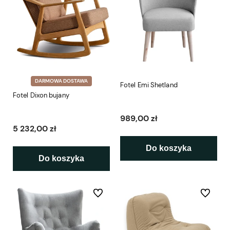
DARMOWA DOSTAWA
Fotel Emi Shetland
Fotel Dixon bujany
989,00 zł
5 232,00 zł
Do koszyka
Do koszyka
Do ulubionych
Do ulubio