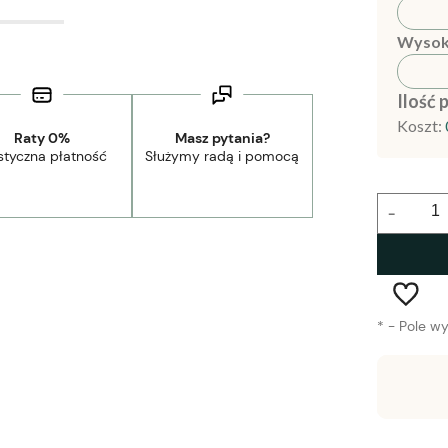
Wysok
Ilość 
Koszt:
Raty 0%
Masz pytania?
styczna płatność
Służymy radą i pomocą
-
*
- Pole w
Wysyłka w:
1-2 tygodnie