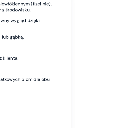
iewłókiennym (fizelinie),
zną środowisku.
ywny wygląd dzięki
 lub gąbką.
 klienta.
datkowych 5 cm dla obu