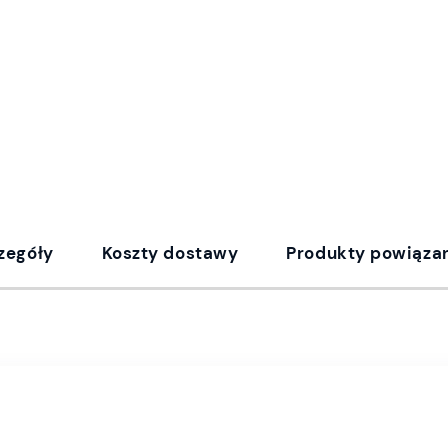
zegóły
Koszty dostawy
Produkty powiąza