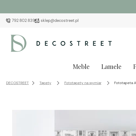
792 802 839
sklep@decostreet.pl
Meble
Lamele
DECOSTREET
Tapety
Fototapety na wymiar
Fototapeta A