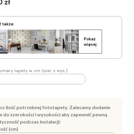
 zł
 także:
Pokaż 
więcej
miary tapety w cm (szer. x wys.):
cz ilość potrzebnej fototapety. Zalecamy dodanie
m do szerokości i wysokości aby zapewnić pewną
tyczność podczas instalacji:
ość (cm)