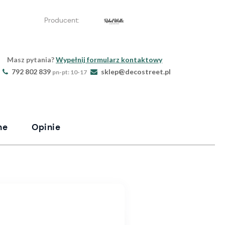
Producent:
Masz pytania?
Wypełnij formularz kontaktowy
792 802 839
sklep@decostreet.pl
pn-pt: 10-17
ne
Opinie