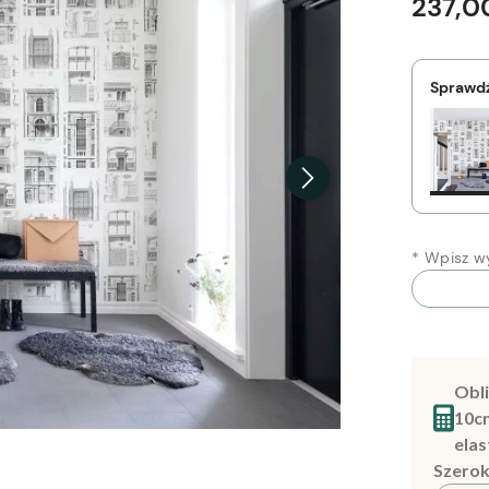
237,00
Sprawdź
*
Wpisz wy
Obli
10c
elas
Szerok