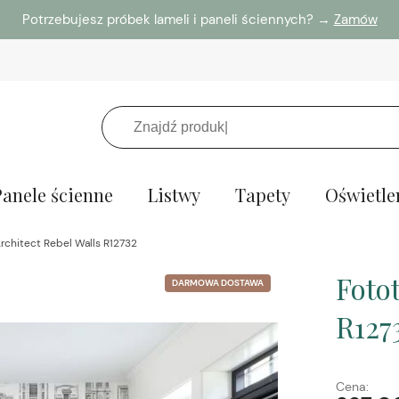
Potrzebujesz próbek lameli i paneli ściennych? →
Zamów
Panele ścienne
Listwy
Tapety
Oświetle
rchitect Rebel Walls R12732
Foto
DARMOWA DOSTAWA
R127
Cena: