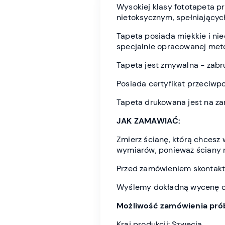
Wysokiej klasy fototapeta 
nietoksycznym, spełniającyc
Tapeta posiada miękkie i n
specjalnie opracowanej meto
Tapeta jest zmywalna - zabr
Posiada certyfikat przeciwp
Tapeta drukowana jest na z
JAK ZAMAWIAĆ:
Zmierz ścianę, którą chces
wymiarów, ponieważ ściany 
Przed zamówieniem skontaktu
Wyślemy dokładną wycenę or
Możliwość zamówienia prób
Kraj produkcji: Szwecja