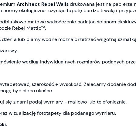
premium
Architect Rebel Wall
s
drukowana jest
na papierze n
h normy ekologiczne czyniąc tapetę bardzo trwałą i przyja
ieodblaskowe matowe wykończenie nadając ścianom ekskluz
dzie Rebel Mattic™.
udzenia lub plamy wodne można przetrzeć wilgotną szmatką
ożarowy.
amówienie według indywidualnych rozmiarów podanych przez
z wytapetować, szerokość + wysokość. Zalecamy dodanie do
mogą być nieco ukośne.
j się z nami podaj wymiary - mailowo lub telefonicznie.
az wizualizację fototapety dla podanego wymiaru.
ki.