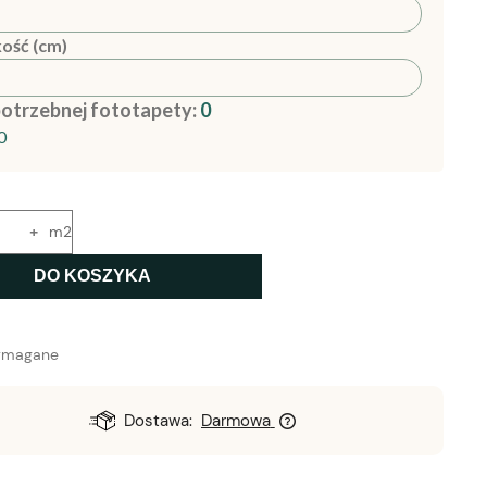
ość (cm)
potrzebnej fototapety:
0
0
+
m2
DO KOSZYKA
ymagane
Dostawa:
Darmowa