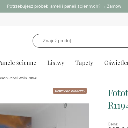
Potrzebujesz próbek lameli i paneli ściennych? →
Zamów
Panele ścienne
Listwy
Tapety
Oświetle
each Rebel Walls R11941
Foto
DARMOWA DOSTAWA
R119
Cena: