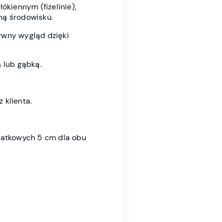
ókiennym (fizelinie),
zną środowisku.
ywny wygląd dzięki
 lub gąbką.
 klienta.
datkowych 5 cm dla obu