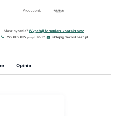
Producent:
Masz pytania?
Wypełnij formularz kontaktowy
792 802 839
sklep@decostreet.pl
pn-pt: 10-17
ne
Opinie