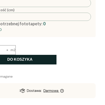
ość (cm)
potrzebnej fototapety:
0
0
+
m2
DO KOSZYKA
ymagane
Dostawa:
Darmowa