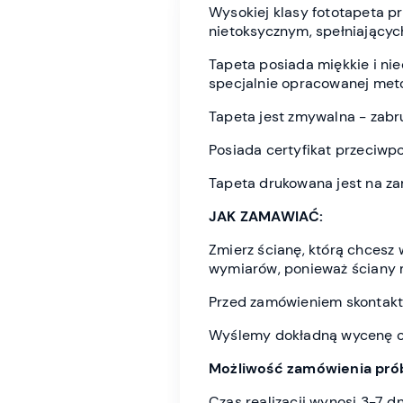
Wysokiej klasy fototapeta 
nietoksycznym, spełniającyc
Tapeta posiada miękkie i n
specjalnie opracowanej meto
Tapeta jest zmywalna - zabr
Posiada certyfikat przeciwp
Tapeta drukowana jest na z
JAK ZAMAWIAĆ:
Zmierz ścianę, którą chces
wymiarów, ponieważ ściany 
Przed zamówieniem skontaktu
Wyślemy dokładną wycenę or
Możliwość zamówienia prób
Czas realizacji wynosi 3-7 d