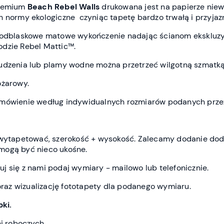
premium
Beach Rebel Wall
s
drukowana jest
na papierze niewł
h normy ekologiczne czyniąc tapetę bardzo trwałą i przyja
ieodblaskowe matowe wykończenie nadając ścianom ekskluz
dzie Rebel Mattic™.
udzenia lub plamy wodne można przetrzeć wilgotną szmatką
ożarowy.
amówienie według indywidualnych rozmiarów podanych przez
z wytapetować, szerokość + wysokość. Zalecamy dodanie do
mogą być nieco ukośne.
j się z nami podaj wymiary - mailowo lub telefonicznie.
az wizualizację fototapety dla podanego wymiaru.
ki.
ni roboczych.