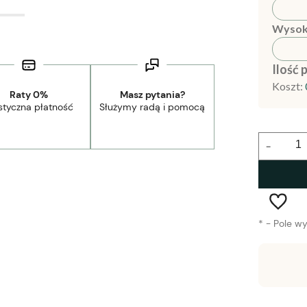
Wysok
Ilość 
Koszt:
Raty 0%
Masz pytania?
styczna płatność
Służymy radą i pomocą
-
*
- Pole w
Wysyłka w:
1-2 tygodnie