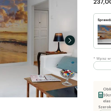
237,00
Sprawdź
*
Wpisz wy
Obli
10c
elas
Szerok