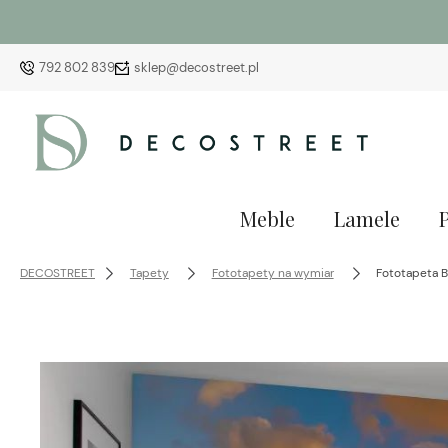
792 802 839
sklep@decostreet.pl
Meble
Lamele
DECOSTREET
Tapety
Fototapety na wymiar
Fototapeta B