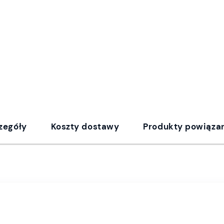
zegóły
Koszty dostawy
Produkty powiąza