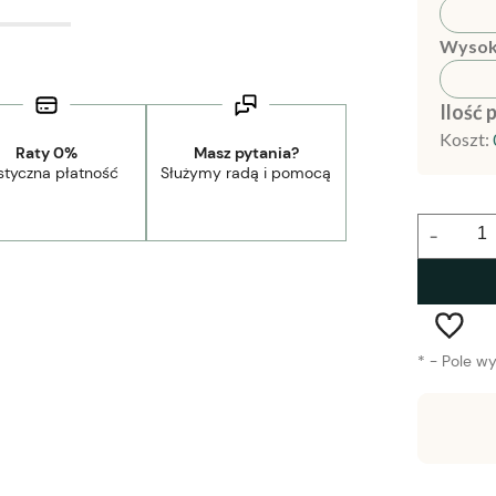
Wysok
Ilość 
Koszt:
Raty 0%
Masz pytania?
styczna płatność
Służymy radą i pomocą
-
*
- Pole w
Wysyłka w:
1-2 tygodnie