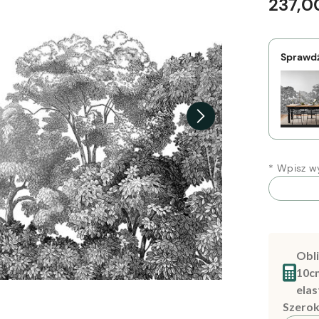
237,00
Sprawdź
*
Wpisz wy
Obli
10c
elas
Szerok