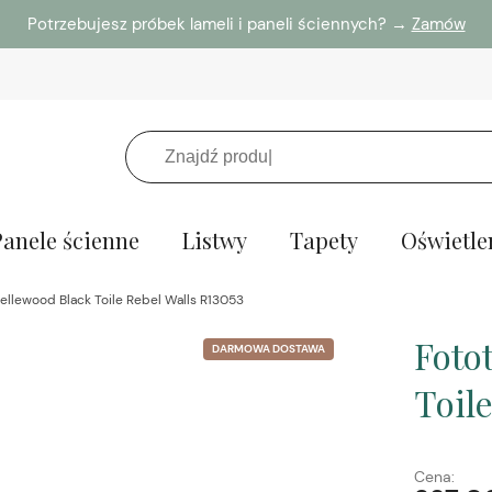
Potrzebujesz próbek lameli i paneli ściennych? →
Zamów
Panele ścienne
Listwy
Tapety
Oświetle
ellewood Black Toile Rebel Walls R13053
Foto
DARMOWA DOSTAWA
Toil
Cena: