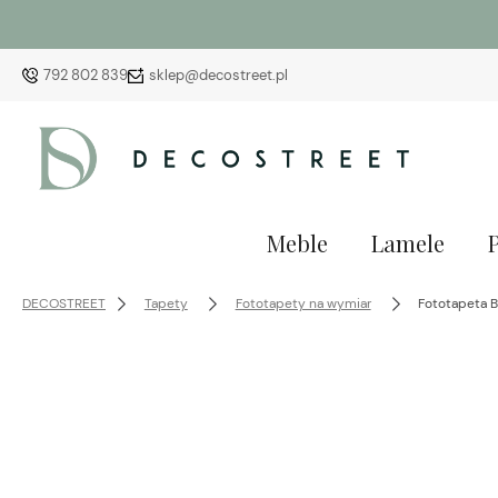
792 802 839
sklep@decostreet.pl
Meble
Lamele
DECOSTREET
Tapety
Fototapety na wymiar
Fototapeta B