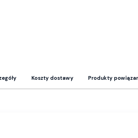
zegóły
Koszty dostawy
Produkty powiąza