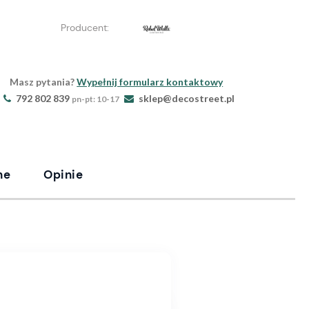
Producent:
Masz pytania?
Wypełnij formularz kontaktowy
792 802 839
sklep@decostreet.pl
pn-pt: 10-17
ne
Opinie