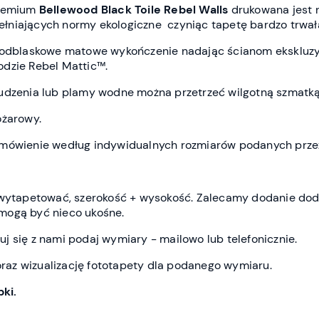
premium
Bellewood Black Toile Rebel Wall
s
drukowana jest
spełniających normy ekologiczne czyniąc tapetę bardzo trwał
ieodblaskowe matowe wykończenie nadając ścianom ekskluz
dzie Rebel Mattic™.
udzenia lub plamy wodne można przetrzeć wilgotną szmatką
ożarowy.
amówienie według indywidualnych rozmiarów podanych przez
z wytapetować, szerokość + wysokość. Zalecamy dodanie do
mogą być nieco ukośne.
j się z nami podaj wymiary - mailowo lub telefonicznie.
az wizualizację fototapety dla podanego wymiaru.
ki.