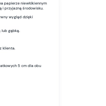
na papierze niewłókiennym
ą i przyjazną środowisku.
ywny wygląd dzięki
 lub gąbką.
 klienta.
datkowych 5 cm dla obu