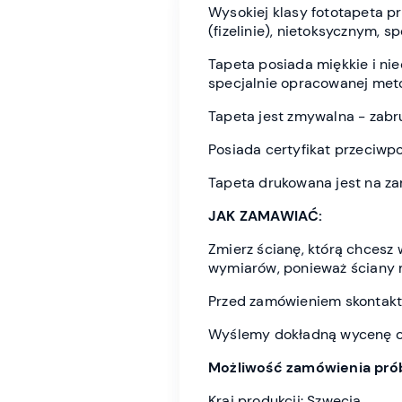
Wysokiej klasy fototapeta 
(fizelinie), nietoksycznym, 
Tapeta posiada miękkie i n
specjalnie opracowanej meto
Tapeta jest zmywalna - zabr
Posiada certyfikat przeciwp
Tapeta drukowana jest na z
JAK ZAMAWIAĆ:
Zmierz ścianę, którą chces
wymiarów, ponieważ ściany 
Przed zamówieniem skontaktu
Wyślemy dokładną wycenę or
Możliwość zamówienia prób
Kraj produkcji: Szwecja