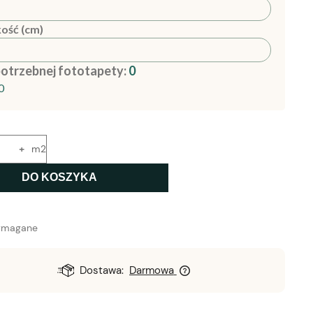
ość (cm)
potrzebnej fototapety:
0
0
+
m2
DO KOSZYKA
ymagane
Dostawa:
Darmowa