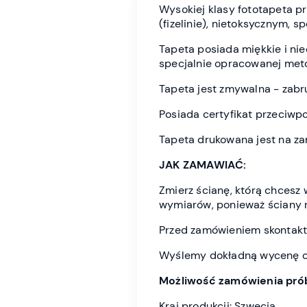
Wysokiej klasy fototapeta 
(fizelinie), nietoksycznym, 
Tapeta posiada miękkie i n
specjalnie opracowanej meto
Tapeta jest zmywalna - zabr
Posiada certyfikat przeciwp
Tapeta drukowana jest na z
JAK ZAMAWIAĆ:
Zmierz ścianę, którą chces
wymiarów, ponieważ ściany 
Przed zamówieniem skontaktu
Wyślemy dokładną wycenę or
Możliwość zamówienia prób
Kraj produkcji: Szwecja