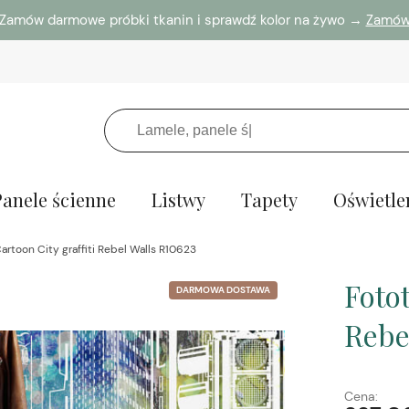
Zamów darmowe próbki tkanin i sprawdź kolor na żywo →
Zamó
Panele ścienne
Listwy
Tapety
Oświetle
artoon City graffiti Rebel Walls R10623
Fotot
DARMOWA DOSTAWA
Rebe
Cena: