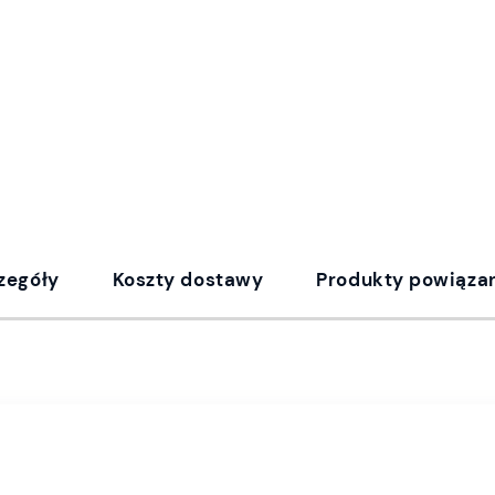
zegóły
Koszty dostawy
Produkty powiąza