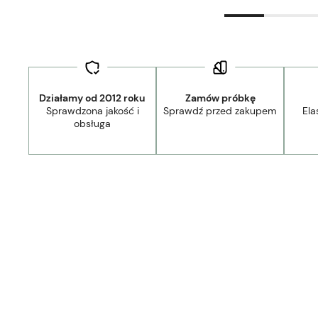
Działamy od 2012 roku
Zamów próbkę
Sprawdzona jakość i
Sprawdź przed zakupem
Ela
obsługa
Wysyłka w:
1-2 tygodnie