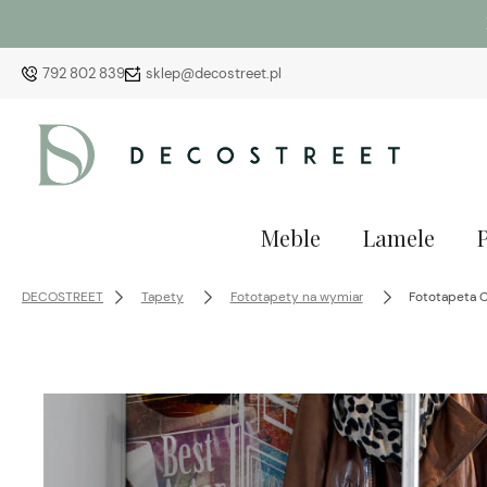
792 802 839
sklep@decostreet.pl
Meble
Lamele
DECOSTREET
Tapety
Fototapety na wymiar
Fototapeta C