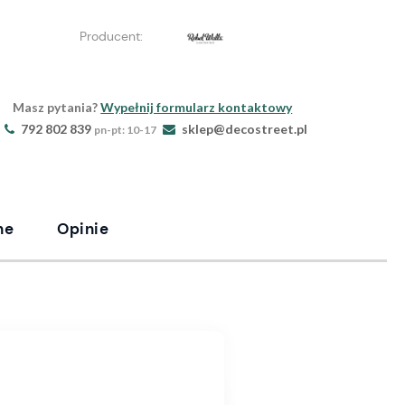
Producent:
Masz pytania?
Wypełnij formularz kontaktowy
792 802 839
sklep@decostreet.pl
pn-pt: 10-17
ne
Opinie