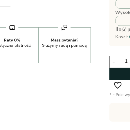
Wysok
Ilość 
Koszt:
Raty 0%
Masz pytania?
styczna płatność
Służymy radą i pomocą
-
*
- Pole w
Dostawa:
Darmowa