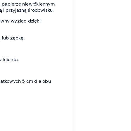
 papierze niewłókiennym
ą i przyjazną środowisku.
ywny wygląd dzięki
 lub gąbką.
 klienta.
datkowych 5 cm dla obu