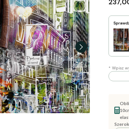
237,00
Sprawdź
*
Wpisz wy
Obli
10c
elas
Szerok