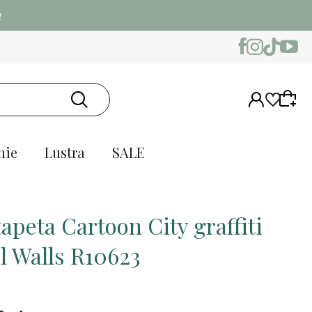
w
nie
Lustra
SALE
apeta Cartoon City graffiti
l Walls R10623