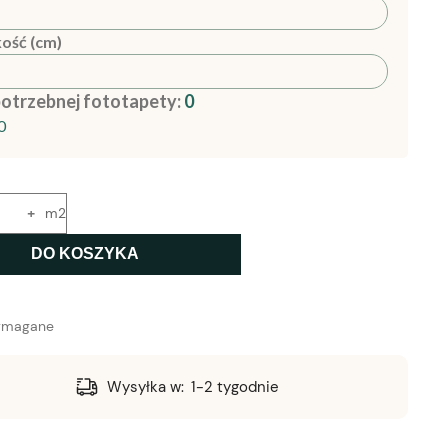
ość (cm)
potrzebnej fototapety:
0
0
+
m2
DO KOSZYKA
ymagane
Wysyłka w:
1-2 tygodnie