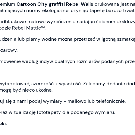
premium
Cartoon City
graffiti Rebel Wall
s
drukowana jest
na
spełniających normy ekologiczne czyniąc tapetę bardzo trwał
ieodblaskowe matowe wykończenie nadając ścianom ekskluz
dzie Rebel Mattic™.
udzenia lub plamy wodne można przetrzeć wilgotną szmatką
ożarowy.
amówienie według indywidualnych rozmiarów podanych przez
z wytapetować, szerokość + wysokość. Zalecamy dodanie do
mogą być nieco ukośne.
j się z nami podaj wymiary - mailowo lub telefonicznie.
az wizualizację fototapety dla podanego wymiaru.
ki.