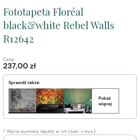
Fototapeta Floréal
black&white Rebel Walls
R12642
Cena:
237,00 zł
Sprawdź także:
Pokaż 
więcej
*
Wpisz wymiary tapety w cm (szer. x wys.):