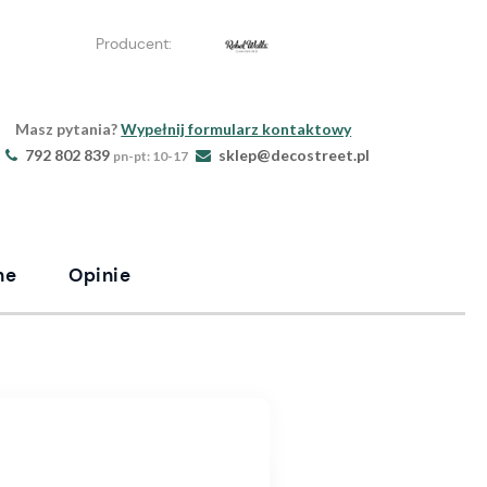
Producent:
Masz pytania?
Wypełnij formularz kontaktowy
792 802 839
sklep@decostreet.pl
pn-pt: 10-17
ne
Opinie