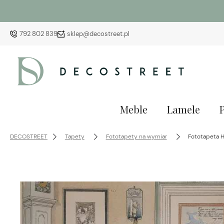
792 802 839
sklep@decostreet.pl
Meble
Lamele
DECOSTREET
Tapety
Fototapety na wymiar
Fototapeta 