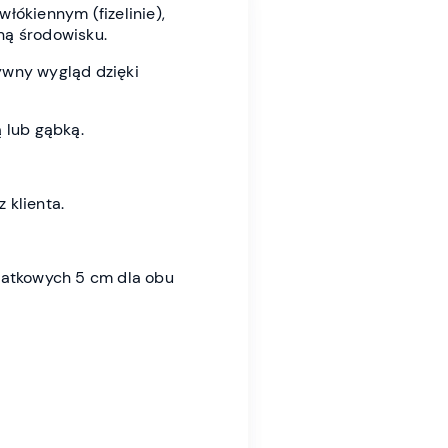
włókiennym (fizelinie),
zną środowisku.
ywny wygląd dzięki
 lub gąbką.
 klienta.
datkowych 5 cm dla obu