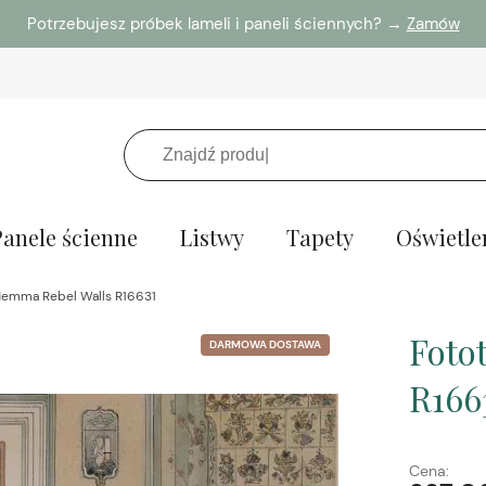
Potrzebujesz próbek lameli i paneli ściennych? →
Zamów
Panele ścienne
Listwy
Tapety
Oświetle
Hemma Rebel Walls R16631
Foto
DARMOWA DOSTAWA
R166
Cena: