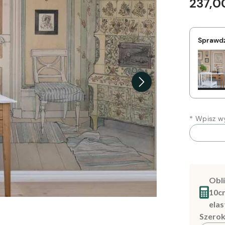
237,00
Sprawdź
*
Wpisz wy
Obli
10c
elas
Szerok