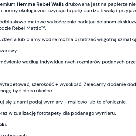
premium
Hemma
Rebel Wall
s
drukowana jest
na papierze nie
h normy ekologiczne czyniąc tapetę bardzo trwałą i przyja
ieodblaskowe matowe wykończenie nadając ścianom ekskluz
dzie Rebel Mattic™.
udzenia lub plamy wodne można przetrzeć wilgotną szmatką
ożarowy.
amówienie według indywidualnych rozmiarów podanych przez
z wytapetować, szerokość + wysokość. Zalecamy dodanie do
mogą być nieco ukośne.
j się z nami podaj wymiary - mailowo lub telefonicznie.
az wizualizację fototapety dla podanego wymiaru.
ki.
ni roboczych.