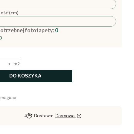
ość (cm)
potrzebnej fototapety:
0
0
+
m2
DO KOSZYKA
ymagane
Dostawa:
Darmowa