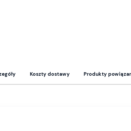
zegóły
Koszty dostawy
Produkty powiąza