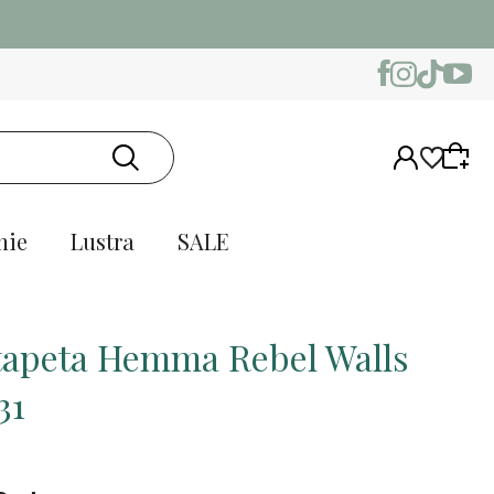
nie
Lustra
SALE
tapeta Hemma Rebel Walls
31