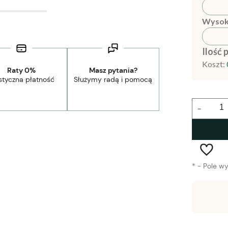
Wysok
Ilość 
Koszt:
Raty 0%
Masz pytania?
styczna płatność
Służymy radą i pomocą
-
*
- Pole w
Wysyłka w:
1-2 tygodnie