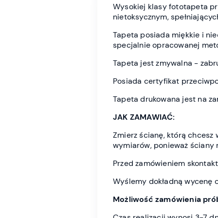
Wysokiej klasy fototapeta 
nietoksycznym, spełniającyc
Tapeta posiada miękkie i n
specjalnie opracowanej meto
Tapeta jest zmywalna - zabr
Posiada certyfikat przeciwp
Tapeta drukowana jest na z
JAK ZAMAWIAĆ:
Zmierz ścianę, którą chces
wymiarów, ponieważ ściany 
Przed zamówieniem skontaktu
Wyślemy dokładną wycenę or
Możliwość zamówienia prób
Czas realizacji wynosi 3-7 d