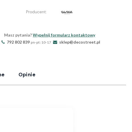
Producent:
Masz pytania?
Wypełnij formularz kontaktowy
792 802 839
sklep@decostreet.pl
pn-pt: 10-17
ne
Opinie