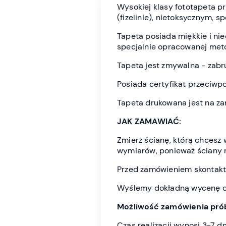
Wysokiej klasy fototapeta 
(fizelinie), nietoksycznym, 
Tapeta posiada miękkie i n
specjalnie opracowanej meto
Tapeta jest zmywalna - zabr
Posiada certyfikat przeciwp
Tapeta drukowana jest na z
JAK ZAMAWIAĆ:
Zmierz ścianę, którą chces
wymiarów, ponieważ ściany 
Przed zamówieniem skontaktu
Wyślemy dokładną wycenę or
Możliwość zamówienia prób
Czas realizacji wynosi 3-7 d