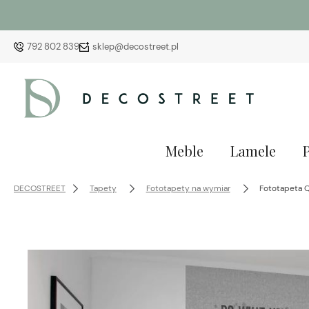
792 802 839
sklep@decostreet.pl
Meble
Lamele
DECOSTREET
Tapety
Fototapety na wymiar
Fototapeta 