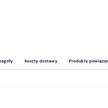
zegóły
Koszty dostawy
Produkty powiąza