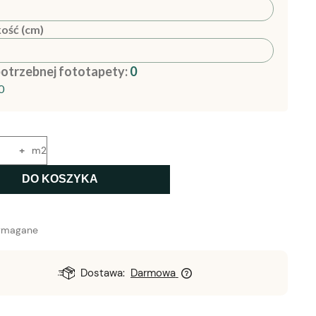
ość (cm)
potrzebnej fototapety:
0
0
+
m2
DO KOSZYKA
ymagane
Dostawa:
Darmowa