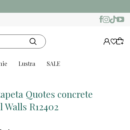
nie
Lustra
SALE
tapeta Quotes concrete
l Walls R12402