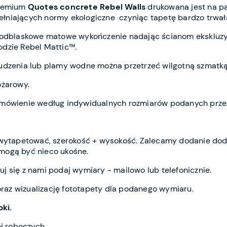
premium
Quotes concrete Rebel Wall
s
drukowana jest
na p
spełniających normy ekologiczne czyniąc tapetę bardzo trwał
ieodblaskowe matowe wykończenie nadając ścianom ekskluz
dzie Rebel Mattic™.
udzenia lub plamy wodne można przetrzeć wilgotną szmatką
ożarowy.
amówienie według indywidualnych rozmiarów podanych przez
z wytapetować, szerokość + wysokość. Zalecamy dodanie do
mogą być nieco ukośne.
j się z nami podaj wymiary - mailowo lub telefonicznie.
az wizualizację fototapety dla podanego wymiaru.
ki.
ni roboczych.