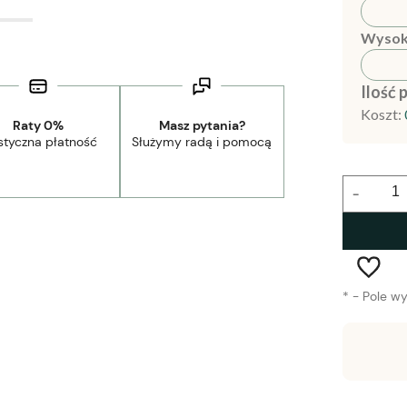
Wysok
Ilość 
Koszt:
Raty 0%
Masz pytania?
styczna płatność
Służymy radą i pomocą
-
*
- Pole w
Wysyłka w:
1-2 tygodnie