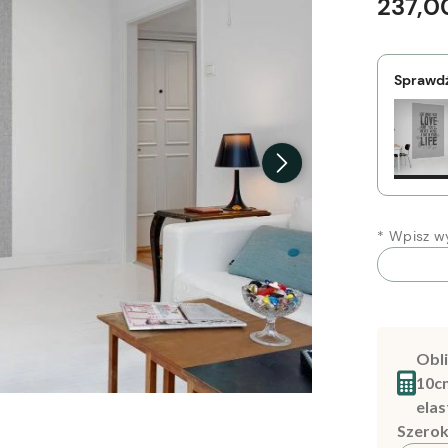
237,00
Sprawdź
*
Wpisz wy
Obli
10c
elas
Szerok