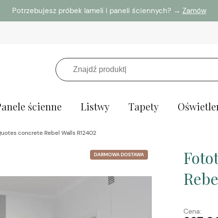
Potrzebujesz próbek lameli i paneli ściennych? →
Zamów
Panele ścienne
Listwy
Tapety
Oświetle
Quotes concrete Rebel Walls R12402
Foto
DARMOWA DOSTAWA
Rebe
Cena: