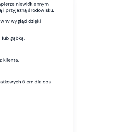
apierze niewłókiennym
ą i przyjazną środowisku.
ywny wygląd dzięki
 lub gąbką.
 klienta.
datkowych 5 cm dla obu