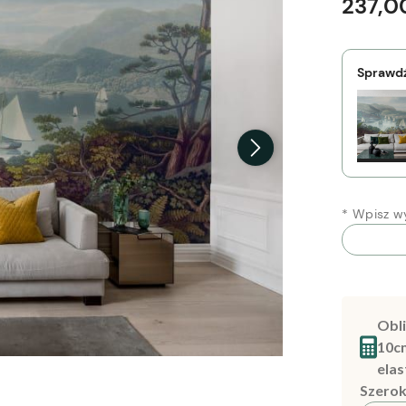
237,00
Sprawdź
*
Wpisz wy
Obli
10c
elas
Szerok