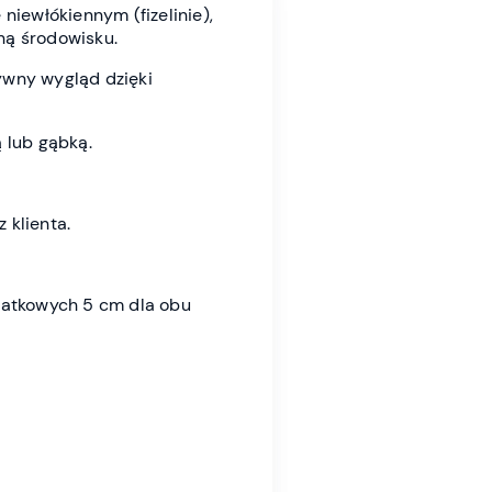
 niewłókiennym (fizelinie),
zną środowisku.
ywny wygląd dzięki
 lub gąbką.
 klienta.
datkowych 5 cm dla obu