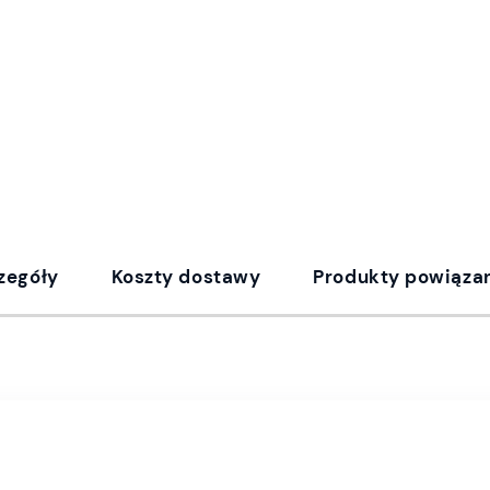
zegóły
Koszty dostawy
Produkty powiąza