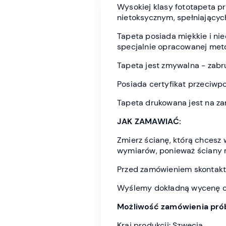
Wysokiej klasy fototapeta 
nietoksycznym, spełniającyc
Tapeta posiada miękkie i n
specjalnie opracowanej meto
Tapeta jest zmywalna - zabr
Posiada certyfikat przeciwp
Tapeta drukowana jest na z
JAK ZAMAWIAĆ:
Zmierz ścianę, którą chces
wymiarów, ponieważ ściany 
Przed zamówieniem skontaktu
Wyślemy dokładną wycenę or
Możliwość zamówienia prób
Kraj produkcji: Szwecja