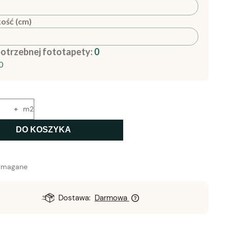
ość (cm)
potrzebnej fototapety:
0
0
+
m2
DO KOSZYKA
ymagane
Dostawa:
Darmowa