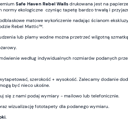
premium
Safe Haven
Rebel Wall
s
drukowana jest
na papierze
h normy ekologiczne czyniąc tapetę bardzo trwałą i przyja
ieodblaskowe matowe wykończenie nadając ścianom ekskluz
dzie Rebel Mattic™.
udzenia lub plamy wodne można przetrzeć wilgotną szmatką
ożarowy.
amówienie według indywidualnych rozmiarów podanych przez
z wytapetować, szerokość + wysokość. Zalecamy dodanie do
mogą być nieco ukośne.
j się z nami podaj wymiary - mailowo lub telefonicznie.
az wizualizację fototapety dla podanego wymiaru.
ki.