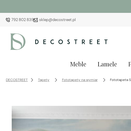
792 802 839
sklep@decostreet.pl
Meble
Lamele
DECOSTREET
Tapety
Fototapety na wymiar
Fototapeta S