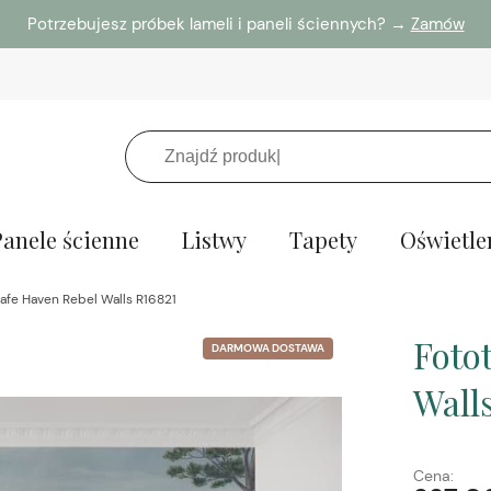
Potrzebujesz próbek lameli i paneli ściennych? →
Zamów
Panele ścienne
Listwy
Tapety
Oświetle
afe Haven Rebel Walls R16821
Foto
DARMOWA DOSTAWA
Wall
Cena: