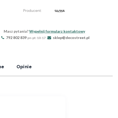
Producent:
Masz pytania?
Wypełnij formularz kontaktowy
792 802 839
sklep@decostreet.pl
pn-pt: 10-17
ne
Opinie